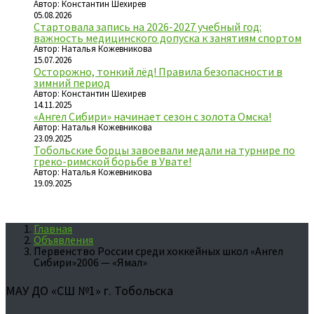
Автор: Константин Шехирев
05.08.2026
Стартовала запись на 2026-2027 учебный год:
важность медицинского допуска к занятиям спортом
Автор: Наталья Кожевникова
15.07.2026
Осторожно, тонкий лёд! Правила безопасности в
зимний период
Автор: Константин Шехирев
14.11.2025
«Ангел Сибири» начинает сезон с золота Омска!
Автор: Наталья Кожевникова
23.09.2025
Тобольские борцы завоевали медали на турнире по
греко-римской борьбе в Увате!
Автор: Наталья Кожевникова
19.09.2025
Главная
Объявления
Первенство России среди хоккейных школ «Ангел
Сибири»2006 — «Ямал»
МАУ ДО «СШ №1» г. Тобольска