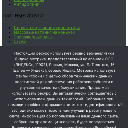
Антидопинг
ПЛАТНЫЕ УСЛУГИ
Прокат спортивного инвентаря
Массовые катания на коньках
Тренажерные залы
Сауны
Ваше мнение формирует
Настоящий ресурс использует сервис веб-аналитики
официальный рейтинг организации:
Яндекс Метрика, предоставляемый компанией ООО
«ЯНДЕКС», 119021, Россия, Москва, ул. Л. Толстого, 16
(далее — Яндекс), сервис Яндекс Метрика использует
Чтобы оценить
файлы «cookie» с целью сбора технических данных
условия
посетителей для обеспечения работоспособности и
предоставления
улучшения качества обслуживания. Продолжая
услуг
используйте
использовать ресурс, Вы автоматически соглашаетесь с
QR-код или
использованием данных технологий. Собранная при
перейдите по
помощи «cookie» информация не может идентифицировать
ссылке
вас, однако может помочь нам улучшить работу нашего
2025 © МАУ ДО "СШ №1" г. Тобольска
Мы в соц.сетях:
сайта. Информация об использовании вами данного сайта,
собранная при помощи «cookie», будет передаваться
Сообщить об опечатке
Яндексу и храниться на серверах Яндекса в Российской