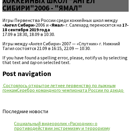
ХОККЕЙНЫХ ШКОЛ "АНГЕЛ
СИБИРИ"2006 - "ЯМАЛ"
Игры Первенства России среди хоккейных школ между
«
Ангел Сибири
«2006 и «
Ямал
» г. Салехард переносятся на
17-
18 сентября 2019 года
17.09 в 18:30, 18.09 в 10:30.
Игры между «Ангел Сибири» 2007 — «Спутник» г. Нижний
Тагил состоятся 21.09 в 16:15, 22.09 — 10:30.
If you have found a spelling error, please, notify us by selecting
that text and
tap
on selected text.
Post navigation
Состоялось открытое летнее первенство по лыжным
гонкам
Серебро командного чемпионата России по дзюдо
Последние новости
Социальный видеоролик «Расходник» о
противодействии экстремизму и терроризму