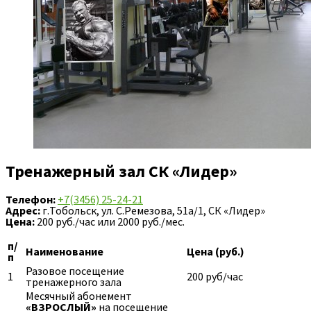
Тренажерный зал
СК «Лидер»
Телефон:
+7(3456) 25-24-21
Адрес:
г.Тобольск, ул. С.Ремезова, 51а/1, СК «Лидер»
Цена:
200 руб./час или 2000 руб./мес.
п/
Наименование
Цена (руб.)
п
Разовое посещение
1
200 руб/час
тренажерного зала
Месячный абонемент
«ВЗРОСЛЫЙ»
на посещение