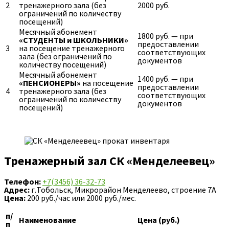
2
тренажерного зала (без
2000 руб.
ограничений по количеству
посещений)
Месячный абонемент
1800 руб. — при
«СТУДЕНТЫ и ШКОЛЬНИКИ»
предоставлении
3
на посещение тренажерного
соответствующих
зала (без ограничений по
документов
количеству посещений)
Месячный абонемент
1400 руб. — при
«ПЕНСИОНЕРЫ»
на посещение
предоставлении
4
тренажерного зала (без
соответствующих
ограничений по количеству
документов
посещений)
Тренажерный зал
СК «Менделеевец»
Телефон:
+7(3456) 36-32-73
Адрес:
г.Тобольск, Микрорайон Менделеево, строение 7А
Цена:
200 руб./час или 2000 руб./мес.
п/
Наименование
Цена (руб.)
п