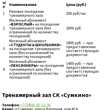
п/
Наименование
Цена (руб.)
п
Разовое посещение
1
200 руб/час
тренажерного зала
Месячный абонемент
«ВЗРОСЛЫЙ»
на посещение
2
тренажерного зала (без
2000 руб.
ограничений по количеству
посещений)
Месячный абонемент
1800 руб. — при
«СТУДЕНТЫ и ШКОЛЬНИКИ»
предоставлении
3
на посещение тренажерного
соответствующих
зала (без ограничений по
документов
количеству посещений)
Месячный абонемент
1400 руб. — при
«ПЕНСИОНЕРЫ»
на посещение
предоставлении
4
тренажерного зала (без
соответствующих
ограничений по количеству
документов
посещений)
Тренажерный зал
СК «Сумкино»
Телефон:
+7(3456) 26-12-36
Адрес:
п.Сумкино, улица Нагорная, дом № 4