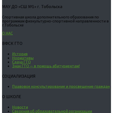
МАУ ДО «СШ №1» г. Тобольска
Спортивная школа дополнительного образования по
программам физкультурно-спортивной направленности в
г.Тобольске
О НАС
ВФСК ГТО
История
Нормативы
Сдача ГТО
Знак ГТО — в помощь абитуриентам!
СОЦИАЛИЗАЦИЯ
Правовое консультирование и просвещение граждан
О ШКОЛЕ
Новости
Сведения об образовательной организации