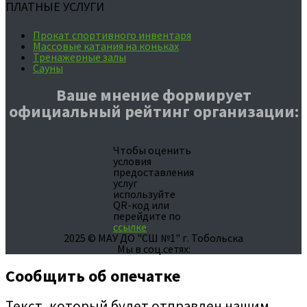
ПЛАТНЫЕ УСЛУГИ
Прокат спортивного инвентаря
Массовые катания на коньках
Тренажерные залы
Сауны
Ваше мнение формирует
официальный рейтинг организации:
Чтобы оценить
условия
предоставления
услуг
используйте
QR-код или
перейдите по
ссылке
2025 © МАУ ДО "СШ №1" г. Тобольска
Мы в соц.сетях:
Сообщить об опечатке
Текст, который будет отправлен нашим