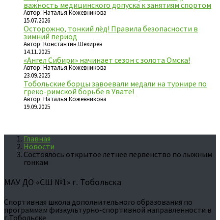
важность медицинского допуска к занятиям спортом
Автор: Наталья Кожевникова
15.07.2026
Осторожно, тонкий лёд! Правила безопасности в
зимний период
Автор: Константин Шехирев
14.11.2025
«Ангел Сибири» начинает сезон с золота Омска!
Автор: Наталья Кожевникова
23.09.2025
Тобольские борцы завоевали медали на турнире по
греко-римской борьбе в Увате!
Автор: Наталья Кожевникова
19.09.2025
Главная
Новости
Состоялось открытое летнее первенство по лыжным
гонкам
МАУ ДО «СШ №1» г. Тобольска
Спортивная школа дополнительного образования по
программам физкультурно-спортивной направленности в
г.Тобольске