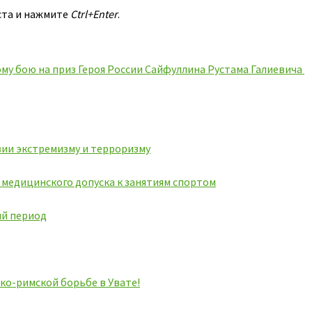
ста и нажмите
Ctrl+Enter
.
му бою на приз Героя России Сайфуллина Рустама Галиевича
ии экстремизму и терроризму
ь медицинского допуска к занятиям спортом
ий период
ко-римской борьбе в Увате!