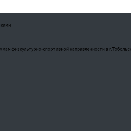
чками
ммам физкультурно-спортивной направленности в г.Тобольс