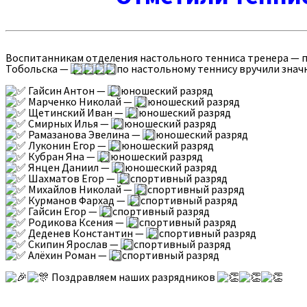
Воспитанникам отделения настольного тенниса тренера — п
Тобольска —
по настольному теннису вручили знач
Гайсин Антон —
юношеский разряд
Марченко Николай —
юношеский разряд
Щетинский Иван —
юношеский разряд
Смирных Илья —
юношеский разряд
Рамазанова Эвелина —
юношеский разряд
Луконин Егор —
юношеский разряд
Кубран Яна —
юношеский разряд
Янцен Даниил —
юношеский разряд
Шахматов Егор —
спортивный разряд
Михайлов Николай —
спортивный разряд
Курманов Фархад —
спортивный разряд
Гайсин Егор —
спортивный разряд
Родикова Ксения —
спортивный разряд
Деденев Константин —
спортивный разряд
Скипин Ярослав —
спортивный разряд
Алёхин Роман —
спортивный разряд
Поздравляем наших разрядников