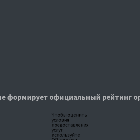
е формирует официальный рейтинг о
Чтобы оценить
условия
предоставления
услуг
используйте
QR-код или