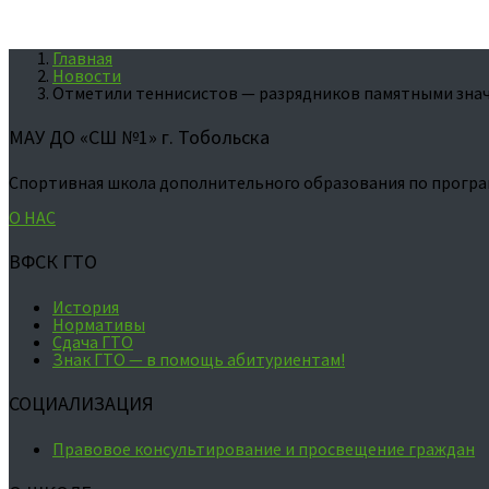
Главная
Новости
Отметили теннисистов — разрядников памятными зна
МАУ ДО «СШ №1» г. Тобольска
Спортивная школа дополнительного образования по програ
О НАС
ВФСК ГТО
История
Нормативы
Сдача ГТО
Знак ГТО — в помощь абитуриентам!
СОЦИАЛИЗАЦИЯ
Правовое консультирование и просвещение граждан