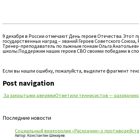
9 декабря в России отмечают День героев Отечества. Этот 
государственных наград – званий Героев Советского Союза, 
Тренер-преподаватель по лыжным гонкам Ольга Анатольевна
школы.Поддержим наших героев СВО своими победами в спор
Если вы нашли ошибку, пожалуйста, выделите фрагмент тек
Post navigation
За закрытыми дверями
Отметили теннисистов — разрядник
Последние новости
Социальный видеоролик «Расходник» о противодейств
Автор: Константин Шехирев