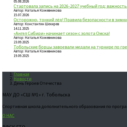
05.08.2026
Стартовала запись на 2026-2027 учебный год: важност
Автор: Наталья Кожевникова
15.07.2026
Осторожно, тонкий лёд! Правила безопасности в зимн
Автор: Константин Шехирев
14.11.2025
«Ангел Сибири» начинает сезон с золота Омска!
Автор: Наталья Кожевникова
23.09.2025
Тобольские борцы завоевали медали на турнире по гре
Автор: Наталья Кожевникова
19.09.2025
Главная
Новости
День Героев Отечества
МАУ ДО «СШ №1» г. Тобольска
Спортивная школа дополнительного образования по програ
О НАС
ВФСК ГТО