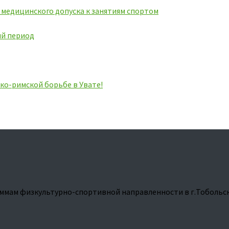
ь медицинского допуска к занятиям спортом
ий период
ко-римской борьбе в Увате!
ммам физкультурно-спортивной направленности в г.Тобольс