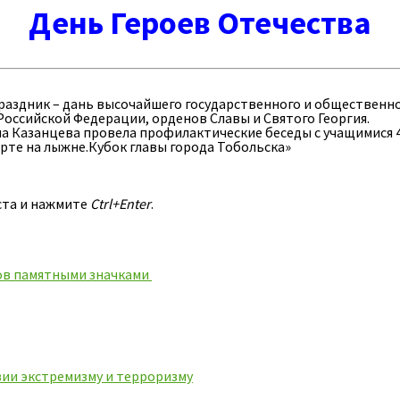
День Героев Отечества
праздник – дань высочайшего государственного и общественно
Российской Федерации, орденов Славы и Святого Георгия.
 Казанцева провела профилактические беседы с учащимися 4-
те на лыжне.Кубок главы города Тобольска»
ста и нажмите
Ctrl+Enter
.
ов памятными значками
ии экстремизму и терроризму