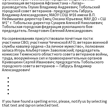
организация ветеранов Афганистана » Лагар»-
руководитель Глухих Владимир Андреевич; Тобольский
городской совет ветеранов- председатель Габрусь
Владимир Александрович; МАОУ СОШ №16 имени В.П.
Неймышева-директор Емец Оксана Юрьевна; МАУ ДО » СШ
№1″ г. Тобольска-директор Сухарев Алексей Николаевич;
Тобольская городская федерация рукопашного боя-
председатель Ленартович Евгений Александрович.
На соревнованиях присутствовали почëтные гости:
участники СВО; участники Чеченской АТО; ветеран военной
службы кавалер ордена «За личное мужество», полковник
запаса Игорь Альбертович Заволовский; председатель
комиссии Тюменского областного совета ветеранов войны,
труда, вооружённых сил и правоохранительных органов
Кривошеин Сергей Иванович; председатель Тобольского
городского совета ветеранов — Габрусь Владимир
Александрович!
If you have found a spelling error, please, notify us by selecting
that text and
tap
on selected text.