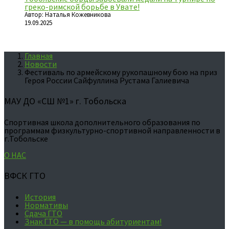
греко-римской борьбе в Увате!
Автор: Наталья Кожевникова
19.09.2025
Главная
Новости
Фестиваль по армейскому рукопашному бою на приз
Героя России Сайфуллина Рустама Галиевича
МАУ ДО «СШ №1» г. Тобольска
Спортивная школа дополнительного образования по
программам физкультурно-спортивной направленности в
г.Тобольске
О НАС
ВФСК ГТО
История
Нормативы
Сдача ГТО
Знак ГТО — в помощь абитуриентам!