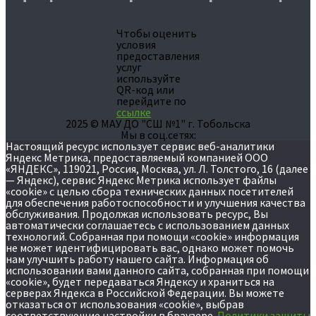
Чтобы оценить
условия
предоставления
услуг
используйте
QR-код или
перейдите по
ссылке
2025 © МАУ ДО "СШ №1" г. Тобольска
Мы в соц.сетях:
Настоящий ресурс использует сервис веб-аналитики
Яндекс Метрика, предоставляемый компанией ООО
«ЯНДЕКС», 119021, Россия, Москва, ул. Л. Толстого, 16 (далее
— Яндекс), сервис Яндекс Метрика использует файлы
«cookie» с целью сбора технических данных посетителей
для обеспечения работоспособности и улучшения качества
обслуживания. Продолжая использовать ресурс, Вы
автоматически соглашаетесь с использованием данных
технологий. Собранная при помощи «cookie» информация
не может идентифицировать вас, однако может помочь
нам улучшить работу нашего сайта. Информация об
использовании вами данного сайта, собранная при помощи
«cookie», будет передаваться Яндексу и храниться на
серверах Яндекса в Российской Федерации. Вы можете
отказаться от использования «cookie», выбрав
соответствующие настройки в браузере.
Политики защиты