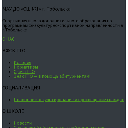
МАУ ДО «СШ №1» г. Тобольска
Спортивная школа дополнительного образования по
программам физкультурно-спортивной направленности в
г.Тобольске
О НАС
ВФСК ГТО
История
Нормативы
Сдача ГТО
Знак ГТО — в помощь абитуриентам!
СОЦИАЛИЗАЦИЯ
Правовое консультирование и просвещение граждан
О ШКОЛЕ
Новости
Сведения об образовательной организации