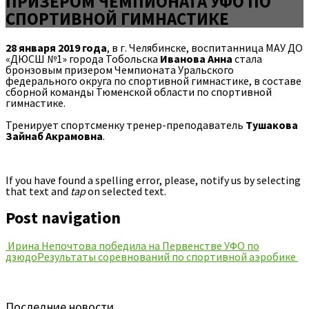
ПРИЗЕРОМ ЧЕМПИОНАТА УФО ПО
СПОРТИВНОЙ ГИМНАСТИКЕ
28 января 2019 года
, в г. Челябинске, воспитанница МАУ ДО
«ДЮСШ №1» города Тобольска
Иванова Анна
стала
бронзовым призером Чемпионата Уральского
федерального округа по спортивной гимнастике, в составе
сборной команды Тюменской области по спортивной
гимнастике.
Тренирует спортсменку тренер-преподаватель
Тушакова
Зайнаб Акрамовна
.
If you have found a spelling error, please, notify us by selecting
that text and
tap
on selected text.
Post navigation
Ирина Непочтова победила на Первенстве УФО по
дзюдо
Результаты соревнований по спортивной аэробике
Последние новости