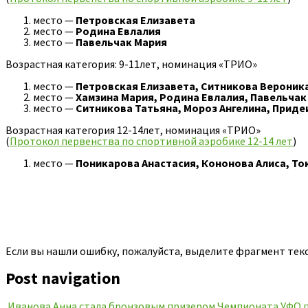
место —
Петровская Елизавета
место —
Родина Евлалия
место —
Павельчак Мария
Возрастная категория: 9-11лет, номинация «ТРИО»
место —
Петровская Елизавета, Ситникова Вероник
место —
Хамзина Мария, Родина Евлалия, Павельчак
место —
Ситникова Татьяна, Мороз Ангелина
, Приде
Возрастная категория 12-14лет, номинация «ТРИО»
(
Протокол первенства по спортивной аэробике 12-14 лет
)
место —
Поникарова Анастасия, Кононова Алиса, То
Если вы нашли ошибку, пожалуйста, выделите фрагмент тек
Post navigation
Иванова Анна стала бронзовым призером Чемпионата УФО 