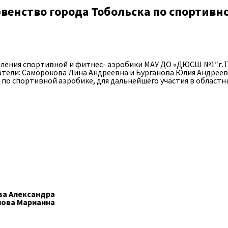
рвенство города Тобольска по спортивн
еления спортивной и фитнес- аэробики МАУ ДО «ДЮСШ №1″г.Т
тели: Саморокова Лина Андреевна и Бурганова Юлия Андреев
по спортивной аэробике, для дальнейшего участия в областн
ва Александра
нова Марианна