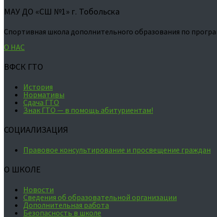
МАУ ДО «СШ №1» г. Тобольска
Спортивная школа дополнительного образования по програ
О НАС
ВФСК ГТО
История
Нормативы
Сдача ГТО
Знак ГТО — в помощь абитуриентам!
СОЦИАЛИЗАЦИЯ
Правовое консультирование и просвещение граждан
О ШКОЛЕ
Новости
Сведения об образовательной организации
Дополнительная работа
Безопасность в школе