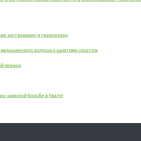
ии экстремизму и терроризму
ь медицинского допуска к занятиям спортом
ий период
ко-римской борьбе в Увате!