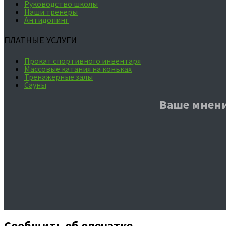
Руководство школы
Наши тренеры
Антидопинг
ПЛАТНЫЕ УСЛУГИ
Прокат спортивного инвентаря
Массовые катания на коньках
Тренажерные залы
Сауны
Ваше мнени
Сообщить об опечатке