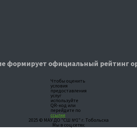
е формирует официальный рейтинг о
Чтобы оценить
условия
предоставления
услуг
используйте
QR-код или
перейдите по
ссылке
2025 © МАУ ДО "СШ №1" г. Тобольска
Мы в соц.сетях: