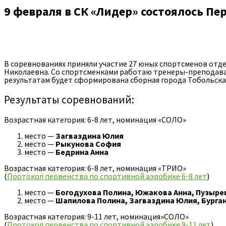
9 февраля в СК «Лидер» состоялось Пе
В соревнованиях приняли участие 27 юных спортсменов отд
Николаевна. Со спортсменками работаю тренеры-преподава
результатам будет сформирована сборная города Тобольска 
Результаты соревнований:
Возрастная категория: 6-8 лет, номинация «СОЛО»
место —
Загваздина Юлия
место —
Рыкунова София
место —
Бедрина Анна
Возрастная категория: 6-8 лет, номинация «ТРИО»
(
Протокол первенства по спортивной аэробике 6-8 лет
)
место —
Богодухова Полина, Южакова Анна, Пузыре
место —
Шапилова Полина, Загваздина Юлия, Бурга
Возрастная категория: 9-11 лет, номинация»СОЛО»
(
Протокол первенства по спортивной аэробике 9-11 лет
)