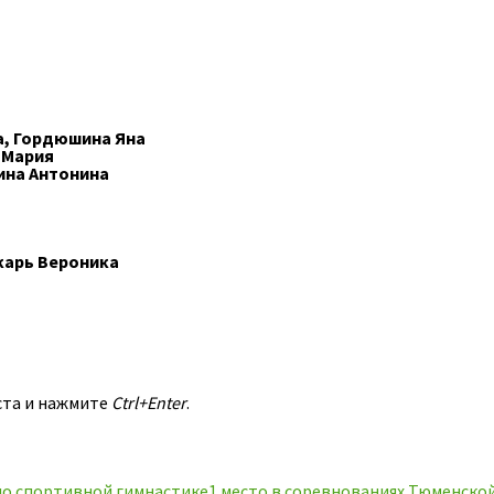
а, Гордюшина Яна
 Мария
ина Антонина
карь Вероника
ста и нажмите
Ctrl+Enter
.
по спортивной гимнастике
1 место в соревнованиях Тюменско