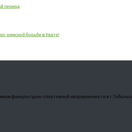
ий период
ко-римской борьбе в Увате!
ммам физкультурно-спортивной направленности в г.Тобольс