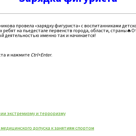
икова провела «зарядку фигуриста» с воспитанниками детско
их ребят на пьедестале первенств города, области, страны
ой деятельностью именно так и начинается!
ста и нажмите
Ctrl+Enter
.
ии экстремизму и терроризму
ь медицинского допуска к занятиям спортом