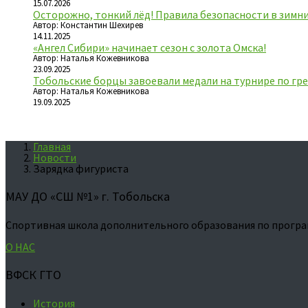
15.07.2026
Осторожно, тонкий лёд! Правила безопасности в зимн
Автор: Константин Шехирев
14.11.2025
«Ангел Сибири» начинает сезон с золота Омска!
Автор: Наталья Кожевникова
23.09.2025
Тобольские борцы завоевали медали на турнире по гре
Автор: Наталья Кожевникова
19.09.2025
Главная
Новости
Зарядка фигуриста
МАУ ДО «СШ №1» г. Тобольска
Спортивная школа дополнительного образования по програ
О НАС
ВФСК ГТО
История