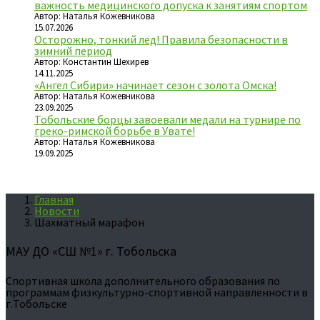
важность медицинского допуска к занятиям спортом
Автор: Наталья Кожевникова
15.07.2026
Осторожно, тонкий лёд! Правила безопасности в
зимний период
Автор: Константин Шехирев
14.11.2025
«Ангел Сибири» начинает сезон с золота Омска!
Автор: Наталья Кожевникова
23.09.2025
Тобольские борцы завоевали медали на турнире по
греко-римской борьбе в Увате!
Автор: Наталья Кожевникова
19.09.2025
Главная
Новости
Шахматный марафон
МАУ ДО «СШ №1» г. Тобольска
Спортивная школа дополнительного образования по
программам физкультурно-спортивной направленности в
г.Тобольске