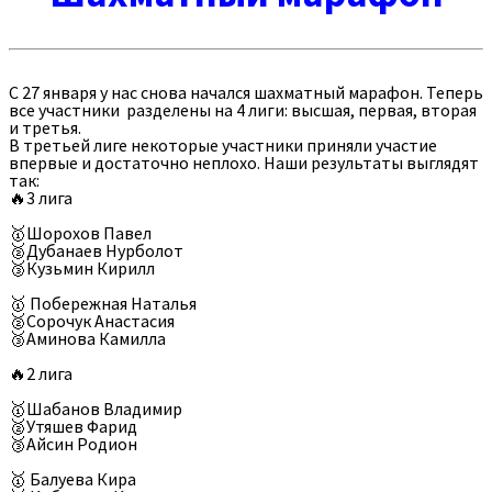
С 27 января у нас снова начался шахматный марафон. Теперь
все участники разделены на 4 лиги: высшая, первая, вторая
и третья.
В третьей лиге некоторые участники приняли участие
впервые и достаточно неплохо. Наши результаты выглядят
так:
🔥3 лига
🥇Шорохов Павел
🥈Дубанаев Нурболот
🥉Кузьмин Кирилл
🥇 Побережная Наталья
🥈Сорочук Анастасия
🥉Аминова Камилла
🔥2 лига
🥇Шабанов Владимир
🥈Утяшев Фарид
🥉Айсин Родион
🥇 Балуева Кира