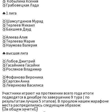
🥈 Кобылина Ксения
🥉Грабовецкая Лада
🔥1 лига
🥇Шамсутдинов Мурад
🥈Терлеев Михаил
🥉Бахшиев Дауд
🥇Алеева Алия
🥈Терлеева Мария
🥉Наумова Валерия
🔥высшая лига
🥇Лобов Дмитрий
🥈Гасайниев Гасайни
🥉Росляков Владимир
🥇Фофанова Вероника
🥈Саргсян Анна
🥉Леврикова Василиса
Участники играют на протяжении всего года итоги
подводятся в декабре по завершению 9 тура ( по
результатам лучших 5 этапов). В прошлом нашем марафоне
места распределились следующим образом:
💥в общем зачете💥