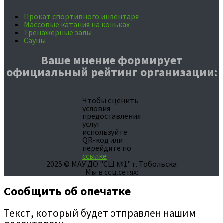
Прокат спортивного инвентаря
Массовые катания на коньках
Тренажерные залы
Сауны
Ваше мнение формирует
официальный рейтинг организации:
Чтобы оценить
условия
предоставления
услуг
используйте
QR-код или
перейдите по
ссылке
2025 © МАУ ДО "СШ №1" г. Тобольска
Мы в соц.сетях:
Сообщить об опечатке
Текст, который будет отправлен нашим