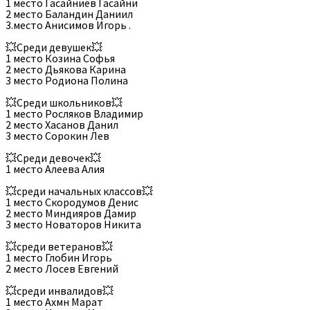
1 место Гасайниев Гасайни
2 место Баландин Даниил
3.место Анисимов Игорь .
💥Среди девушек💥
1 место Козина Софья
2 место Дьякова Карина
3 место Родиона Полина
💥Среди школьников💥
1 место Росляков Владимир
2 место Хасанов Данил
3 место Сорокин Лев
💥Среди девочек💥
1 место Алеева Алия
💥среди начальных классов💥
1 место Скородумов Денис
2 место Миндияров Дамир
3 место Новаторов Никита
💥среди ветеранов💥
1 место Глобин Игорь
2 место Лосев Евгений
💥среди инвалидов💥
1 место Ахмн Марат