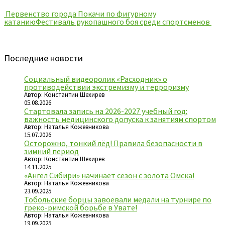
Первенство города Покачи по фигурному
катанию
Фестиваль рукопашного боя среди спортсменов
Последние новости
Социальный видеоролик «Расходник» о
противодействии экстремизму и терроризму
Автор: Константин Шехирев
05.08.2026
Стартовала запись на 2026-2027 учебный год:
важность медицинского допуска к занятиям спортом
Автор: Наталья Кожевникова
15.07.2026
Осторожно, тонкий лёд! Правила безопасности в
зимний период
Автор: Константин Шехирев
14.11.2025
«Ангел Сибири» начинает сезон с золота Омска!
Автор: Наталья Кожевникова
23.09.2025
Тобольские борцы завоевали медали на турнире по
греко-римской борьбе в Увате!
Автор: Наталья Кожевникова
19.09.2025