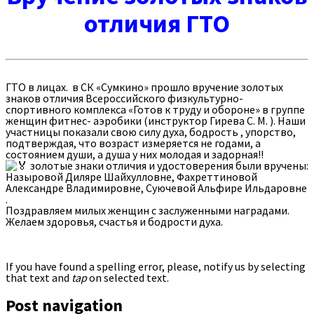
отличия ГТО
ГТО в лицах. в СК «Сумкино» прошло вручение золотых
знаков отличия Всероссийского физкультурно-
спортивного комплекса «Готов к труду и обороне» в группе
женщин фитнес- аэробики (инструктор Гирева С. М. ). Наши
участницы показали свою силу духа, бодрость , упорство,
подтверждая, что возраст измеряется не годами, а
состоянием души, а душа у них молодая и задорная!!
золотые знаки отличия и удостоверения были вручены:
Назыровой Диляре Шайхулловне, Фахреттиновой
Александре Владимировне, Суючевой Альфире Ильдаровне
.
Поздравляем милых женщин с заслуженными наградами.
Желаем здоровья, счастья и бодрости духа.
If you have found a spelling error, please, notify us by selecting
that text and
tap
on selected text.
Post navigation