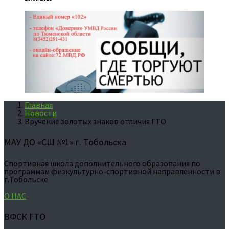
Главная
Новости
Вручение золотых знаков отличия ГТО
МАУ ДО «СШ №1» г. Тобольска
Спортивная школа дополнительного образования по
программам физкультурно-спортивной направленности в
г.Тобольске
О НАС
ВФСК ГТО