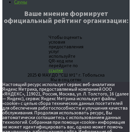
Сауны
Ваше мнение формирует
официальный рейтинг организации:
Чтобы оценить
условия
предоставления
услуг
используйте
QR-код или
перейдите по
ссылке
2025 © МАУ ДО "СШ №1" г. Тобольска
Мы в соц.сетях:
Настоящий ресурс использует сервис веб-аналитики
Яндекс Метрика, предоставляемый компанией ООО
«ЯНДЕКС», 119021, Россия, Москва, ул. Л. Толстого, 16 (далее
— Яндекс), сервис Яндекс Метрика использует файлы
«cookie» с целью сбора технических данных посетителей
для обеспечения работоспособности и улучшения качества
обслуживания. Продолжая использовать ресурс, Вы
автоматически соглашаетесь с использованием данных
технологий. Собранная при помощи «cookie» информация
не может идентифицировать вас, однако может помочь
нам улучшить работу нашего сайта. Информация об