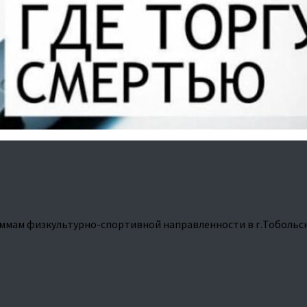
ммам физкультурно-спортивной направленности в г.Тобольс