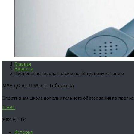
Главная
Новости
Первенство города Покачи по фигурному катанию
МАУ ДО «СШ №1» г. Тобольска
Спортивная школа дополнительного образования по програ
О НАС
ВФСК ГТО
История