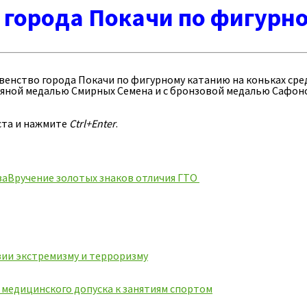
 города Покачи по фигурн
рвенство города Покачи по фигурному катанию на коньках сре
яной медалью Смирных Семена и с бронзовой медалью Сафон
ста и нажмите
Ctrl+Enter
.
ва
Вручение золотых знаков отличия ГТО
ии экстремизму и терроризму
ь медицинского допуска к занятиям спортом