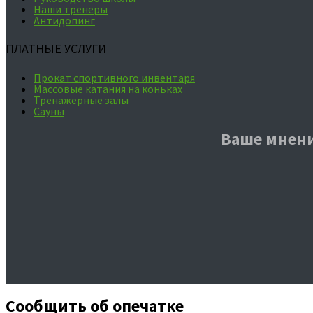
Наши тренеры
Антидопинг
ПЛАТНЫЕ УСЛУГИ
Прокат спортивного инвентаря
Массовые катания на коньках
Тренажерные залы
Сауны
Ваше мнени
Сообщить об опечатке