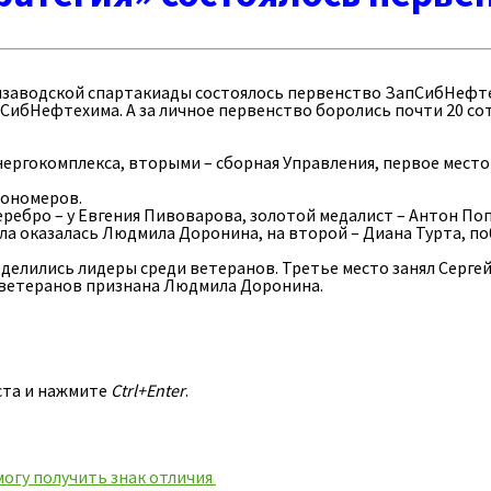
тризаводской спартакиады состоялось первенство ЗапСибНефт
СибНефтехима. А за личное первенство боролись почти 20 со
ргокомплекса, вторыми – сборная Управления, первое место 
Мономеров.
еребро – у Евгения Пивоварова, золотой медалист – Антон По
ла оказалась Людмила Доронина, на второй – Диана Турта, по
делились лидеры среди ветеранов. Третье место занял Серге
-ветеранов признана Людмила Доронина.
ста и нажмите
Ctrl+Enter
.
смогу получить знак отличия