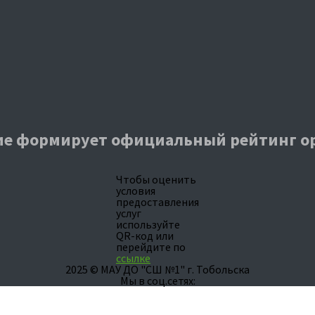
е формирует официальный рейтинг о
Чтобы оценить
условия
предоставления
услуг
используйте
QR-код или
перейдите по
ссылке
2025 © МАУ ДО "СШ №1" г. Тобольска
Мы в соц.сетях: