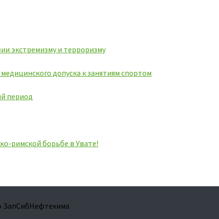
ии экстремизму и терроризму
ь медицинского допуска к занятиям спортом
ий период
ко-римской борьбе в Увате!
во ЗапСибНефтехима