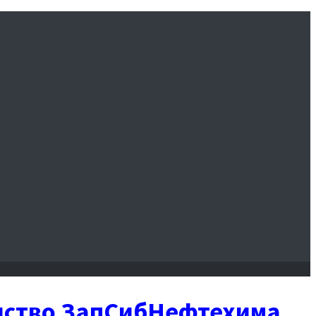
енство ЗапСибНефтехима