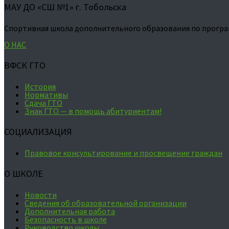
МАУ ДО «СШ №1» г. Тобольска
Спортивная школа дополнительного образования по програ
О НАС
ВФСК ГТО
История
Нормативы
Сдача ГТО
Знак ГТО — в помощь абитуриентам!
СОЦИАЛИЗАЦИЯ
Правовое консультирование и просвещение граждан
О ШКОЛЕ
Новости
Сведения об образовательной организации
Дополнительная работа
Безопасность в школе
Руководство школы