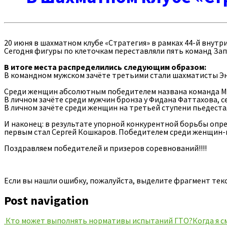
20 июня в шахматном клубе «Стратегия» в рамках 44-й вну
Сегодня фигуры по клеточкам переставляли пять команд Зап
В итоге места распределились следующим образом:
В командном мужском зачёте третьими стали шахматисты Эне
Среди женщин абсолютным победителем названа команда 
В личном зачёте среди мужчин бронза у Фидана Фаттахова, с
В личном зачёте среди женщин на третьей ступени пьедеста
И наконец: в результате упорной конкурентной борьбы опре
первым стал Сергей Кошкаров. Победителем среди женщин
Поздравляем победителей и призеров соревнований!!!!
Если вы нашли ошибку, пожалуйста, выделите фрагмент тек
Post navigation
Кто может выполнять нормативы испытаний ГТО?
Когда я 