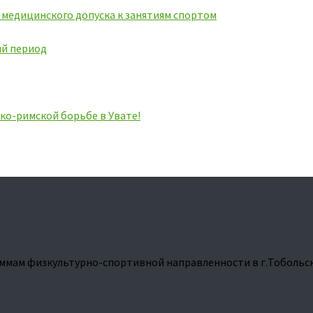
ь медицинского допуска к занятиям спортом
ий период
ко-римской борьбе в Увате!
ммам физкультурно-спортивной направленности в г.Тобольс