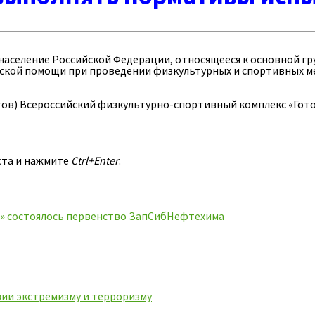
аселение Российской Федерации, относящееся к основной гру
инской помощи при проведении физкультурных и спортивных
тов) Всероссийский физкультурно-спортивный комплекс «Готов
ста и нажмите
Ctrl+Enter
.
я» состоялось первенство ЗапСибНефтехима
ии экстремизму и терроризму