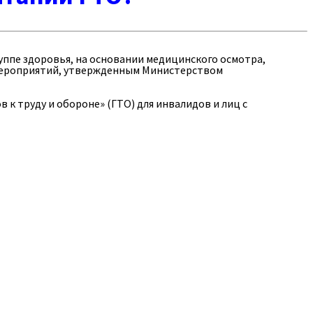
ппе здоровья, на основании медицинского осмотра,
 мероприятий, утвержденным Министерством
 к труду и обороне» (ГТО) для инвалидов и лиц с