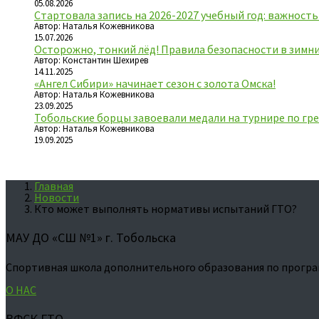
05.08.2026
Стартовала запись на 2026-2027 учебный год: важност
Автор: Наталья Кожевникова
15.07.2026
Осторожно, тонкий лёд! Правила безопасности в зимн
Автор: Константин Шехирев
14.11.2025
«Ангел Сибири» начинает сезон с золота Омска!
Автор: Наталья Кожевникова
23.09.2025
Тобольские борцы завоевали медали на турнире по гре
Автор: Наталья Кожевникова
19.09.2025
Главная
Новости
Кто может выполнять нормативы испытаний ГТО?
МАУ ДО «СШ №1» г. Тобольска
Спортивная школа дополнительного образования по програ
О НАС
ВФСК ГТО