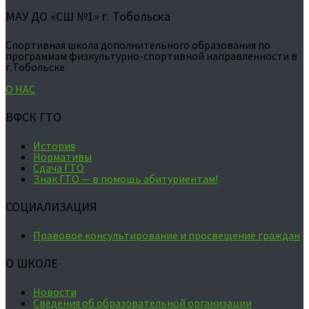
МАУ ДО «СШ №1» г. Тобольска
Спортивная школа дополнительного образования по
программам физкультурно-спортивной направленности в
г.Тобольске
О НАС
ВФСК ГТО
История
Нормативы
Сдача ГТО
Знак ГТО — в помощь абитуриентам!
СОЦИАЛИЗАЦИЯ
Правовое консультирование и просвещение граждан
О ШКОЛЕ
Новости
Сведения об образовательной организации