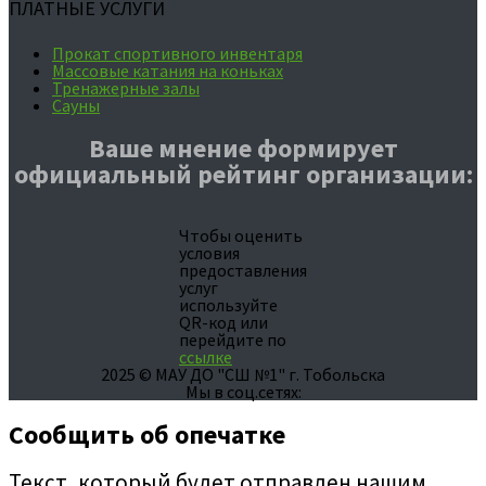
ПЛАТНЫЕ УСЛУГИ
Прокат спортивного инвентаря
Массовые катания на коньках
Тренажерные залы
Сауны
Ваше мнение формирует
официальный рейтинг организации:
Чтобы оценить
условия
предоставления
услуг
используйте
QR-код или
перейдите по
ссылке
2025 © МАУ ДО "СШ №1" г. Тобольска
Мы в соц.сетях:
Сообщить об опечатке
Текст, который будет отправлен нашим