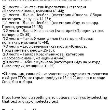
🥇1 место – Константин Куропаткин (категория
«Профессионалы», мужчины 40-44);
🥇1 место – Диана Шенбель (категория «Юниоры. Общая
категория», девушки 14-15);
🥇1 место – Диана Шенбель (категория «Иду на рекорд.
Пресс», девушки 13-15);
🥈2 место – Дарья Касперская (категория «Продвинутые»,
женщины 35-39);
🥈2 место – Фанис Ямалетдинов (категория «Первая
попытка», мужчины 40-44);
🥉3 место – Егор Сверчков (категория «Юниоры.
Продвинутые», юноши 15-16);
🥉3 место – Тамара Красильникова (категория
«Профессионалы», женщины 40-44);
🥉3 место – Сабина Куликова (категория «Иду на рекорд.
Рывок гири», женщины 31-35).
📢Напомним, сильнейшие участники допускаются к участию
в «Играх ГТО», которые пройдут с 18 по 22 апреля в городе
Сочи, без отбора.
If you have found a spelling error, please, notify us by selecting
that text and
tap
on selected text.