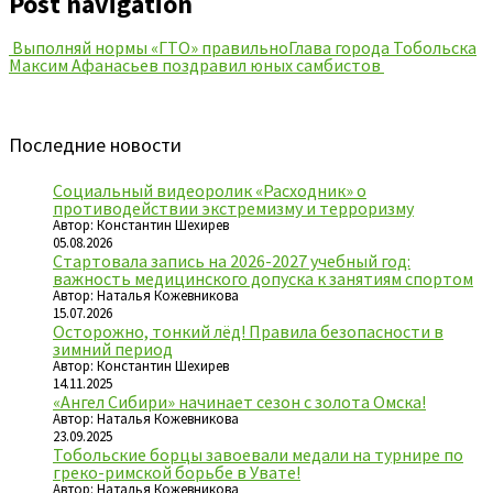
Post navigation
Выполняй нормы «ГТО» правильно
Глава города Тобольска
Максим Афанасьев поздравил юных самбистов
Последние новости
Социальный видеоролик «Расходник» о
противодействии экстремизму и терроризму
Автор: Константин Шехирев
05.08.2026
Стартовала запись на 2026-2027 учебный год:
важность медицинского допуска к занятиям спортом
Автор: Наталья Кожевникова
15.07.2026
Осторожно, тонкий лёд! Правила безопасности в
зимний период
Автор: Константин Шехирев
14.11.2025
«Ангел Сибири» начинает сезон с золота Омска!
Автор: Наталья Кожевникова
23.09.2025
Тобольские борцы завоевали медали на турнире по
греко-римской борьбе в Увате!
Автор: Наталья Кожевникова