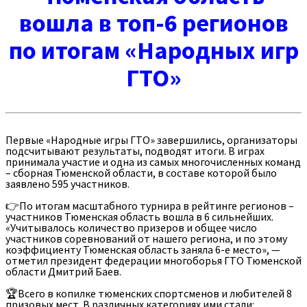
вошла в топ-6 регионов
по итогам «Народных игр
ГТО»
Первые «Народные игры ГТО» завершились, организаторы
подсчитывают результаты, подводят итоги. В играх
принимала участие и одна из самых многочисленных команд
– сборная Тюменской области, в составе которой было
заявлено 595 участников.
👉По итогам масштабного турнира в рейтинге регионов –
участников Тюменская область вошла в 6 сильнейших.
«Учитывалось количество призеров и общее число
участников соревнований от нашего региона, и по этому
коэффициенту Тюменская область заняла 6-е место», —
отметил президент федерации многоборья ГТО Тюменской
области Дмитрий Баев.
🏆Всего в копилке тюменских спортсменов и любителей 8
призовых мест. В различных категориях ими стали: