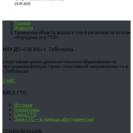
19.09.2025
Главная
Новости
Тюменская область вошла в топ-6 регионов по итогам
«Народных игр ГТО»
МАУ ДО «СШ №1» г. Тобольска
Спортивная школа дополнительного образования по
программам физкультурно-спортивной направленности в
г.Тобольске
О НАС
ВФСК ГТО
История
Нормативы
Сдача ГТО
Знак ГТО — в помощь абитуриентам!
СОЦИАЛИЗАЦИЯ