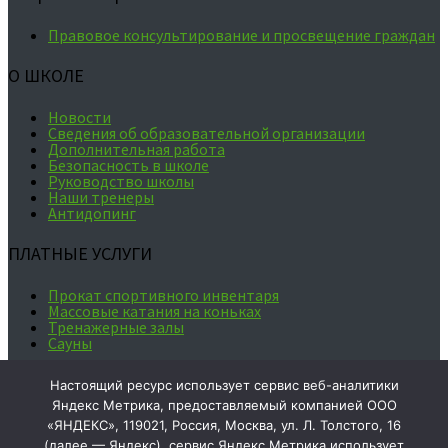
Правовое консультирование и просвещение граждан
О ШКОЛЕ
Новости
Сведения об образовательной организации
Дополнительная работа
Безопасность в школе
Руководство школы
Наши тренеры
Антидопинг
ПЛАТНЫЕ УСЛУГИ
Прокат спортивного инвентаря
Массовые катания на коньках
Тренажерные залы
Сауны
Ваше мнение формирует
Настоящий ресурс использует сервис веб-аналитики
официальный рейтинг организации:
Яндекс Метрика, предоставляемый компанией ООО
«ЯНДЕКС», 119021, Россия, Москва, ул. Л. Толстого, 16
(далее — Яндекс), сервис Яндекс Метрика использует