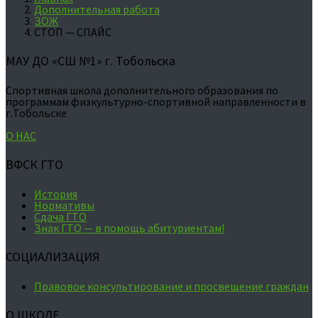
Дополнительная работа
ЗОЖ
СТОП — СПАЙС
МАУ ДО «СШ №1» г. Тобольска
Спортивная школа дополнительного образования по
программам физкультурно-спортивной направленности в
г.Тобольске
О НАС
ВФСК ГТО
История
Нормативы
Сдача ГТО
Знак ГТО — в помощь абитуриентам!
СОЦИАЛИЗАЦИЯ
Правовое консультирование и просвещение граждан
О ШКОЛЕ