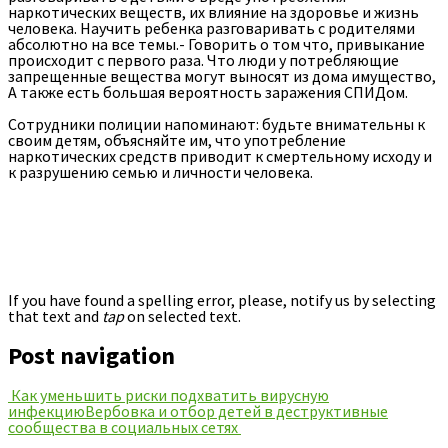
наркотических веществ, их влияние на здоровье и жизнь
человека. Научить ребенка разговаривать с родителями
абсолютно на все темы.- Говорить о том что, привыкание
происходит с первого раза. Что люди у потребляющие
запрещенные вещества могут выносят из дома имущество,
А также есть большая вероятность заражения СПИДом.
Сотрудники полиции напоминают: будьте внимательны к
своим детям, объясняйте им, что употребление
наркотических средств приводит к смертельному исходу и
к разрушению семью и личности человека.
If you have found a spelling error, please, notify us by selecting
that text and
tap
on selected text.
Post navigation
Как уменьшить риски подхватить вирусную
инфекцию
Вербовка и отбор детей в деструктивные
сообщества в социальных сетях