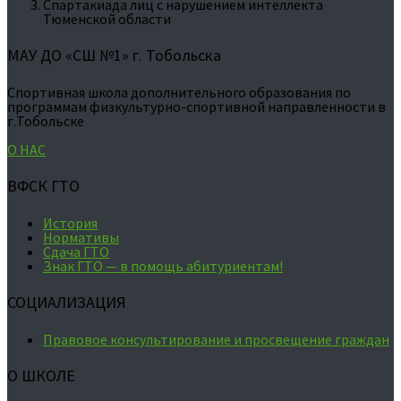
Спартакиада лиц с нарушением интеллекта
Тюменской области
МАУ ДО «СШ №1» г. Тобольска
Спортивная школа дополнительного образования по
программам физкультурно-спортивной направленности в
г.Тобольске
О НАС
ВФСК ГТО
История
Нормативы
Сдача ГТО
Знак ГТО — в помощь абитуриентам!
СОЦИАЛИЗАЦИЯ
Правовое консультирование и просвещение граждан
О ШКОЛЕ