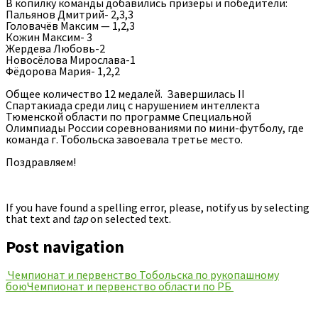
В копилку команды добавились призеры и победители:
Пальянов Дмитрий- 2,3,3
Головачёв Максим — 1,2,3
Кожин Максим- 3
Жердева Любовь-2
Новосёлова Мирослава-1
Фёдорова Мария- 1,2,2
Общее количество 12 медалей. Завершилась II
Спартакиада среди лиц с нарушением интеллекта
Тюменской области по программе Специальной
Олимпиады России соревнованиями по мини-футболу, где
команда г. Тобольска завоевала третье место.
Поздравляем!
If you have found a spelling error, please, notify us by selecting
that text and
tap
on selected text.
Post navigation
Чемпионат и первенство Тобольска по рукопашному
бою
Чемпионат и первенство области по РБ