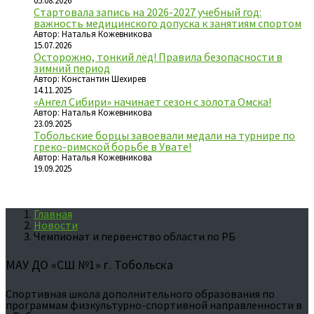
05.08.2026
Стартовала запись на 2026-2027 учебный год:
важность медицинского допуска к занятиям спортом
Автор: Наталья Кожевникова
15.07.2026
Осторожно, тонкий лёд! Правила безопасности в
зимний период
Автор: Константин Шехирев
14.11.2025
«Ангел Сибири» начинает сезон с золота Омска!
Автор: Наталья Кожевникова
23.09.2025
Тобольские борцы завоевали медали на турнире по
греко-римской борьбе в Увате!
Автор: Наталья Кожевникова
19.09.2025
Главная
Новости
Чемпионат и первенство области по РБ
МАУ ДО «СШ №1» г. Тобольска
Спортивная школа дополнительного образования по
программам физкультурно-спортивной направленности в