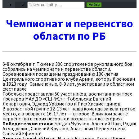
Чемпионат и первенство
области по РБ
6-8 октября в г. Тюмени 300 спортсменов рукопашного боя
собрались на чемпионате и первенстве области.
Соревнования посвящены празднованию 100-летия
Центрального спортивного клуба Армии, который основан
в 1923 году. Самые юные, 8-9 лет, участвовали в областном
фестивале.
Тобольск представили 50 участников, воспитанники трёх
тренеров МАУ ДО «СШ №1» г. Тобольска: Евгений
Ленартович, Эдуард Уразметов и Риф Хисаметдинов.
В возрастной группе 12-13 лет наша команда заняла третье
место, а в возрасте 16-17 лет — второе! В личном зачёте
первенства в своих весовых и возрастных категориях
Победителями стали:
Богдан Чубуков, Арсений Паю, Радик
Ахмадуллин, Савелий Круглов, Анастасия Шереметьева,
Савелий Ефимов!
2 место:
Тимофей Гусев, Ильнас Басыров, Игорь Шилов,