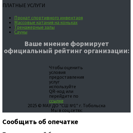
ПЛАТНЫЕ УСЛУГИ
Прокат спортивного инвентаря
Массовые катания на коньках
Тренажерные залы
Сауны
Ваше мнение формирует
официальный рейтинг организации:
Чтобы оценить
условия
предоставления
услуг
используйте
QR-код или
перейдите по
ссылке
2025 © МАУ ДО "СШ №1" г. Тобольска
Мы в соц.сетях:
Сообщить об опечатке