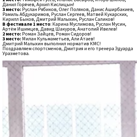
Данил Горячев, Архип Кислицын!
3 место:
Руслан Рябиков, Олег Поляков, Данис Аширбакиев,
Рамиль Абдукаримов, Руслан Сергеев, Матвей Кукарских,
Кирилл Быков, Дмитрий Малыхин, Руслан Саликов!
В фестивале 1 место
: Карина Муслимова, Руслан Мусин,
Артём Ишимцев, Давид Шакуров, Анатолий Ивелев!
2 место:
Роман Зайцев, Роман Сидоров!
3 место:
Милан Кульмаметьев, Али Атаев!
Дмитрий Малыхин выполнил норматив КМС!
Поздравляем спортсменов, Дмитрия и его тренера Эдуарда
Уразметова.