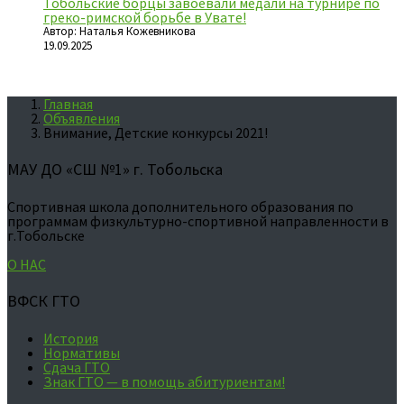
Тобольские борцы завоевали медали на турнире по
греко-римской борьбе в Увате!
Автор: Наталья Кожевникова
19.09.2025
Главная
Объявления
Внимание, Детские конкурсы 2021!
МАУ ДО «СШ №1» г. Тобольска
Спортивная школа дополнительного образования по
программам физкультурно-спортивной направленности в
г.Тобольске
О НАС
ВФСК ГТО
История
Нормативы
Сдача ГТО
Знак ГТО — в помощь абитуриентам!