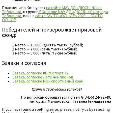
Положение о Конкурсах
на сайте МАУ ДО «ДЮСШ №1» г.
Тобольска
, в группе
ВКонтаке МАУ ДО «ДЮСШ №1» города
Тобольска
, или на
сайте ГАУ ТО «ОСШОР» 2021 — ГАУ ТО
ОСШОР
.
Победителей и призеров ждет призовой
фонд:
1 место — 10 000 (десять тысяч) рублей;
2 место — 7 000 (семь тысяч) рублей;
3 место — 5 000 (пять) тысяч рублей.
Заявки и согласия
Заявка, согласие #PROспорт 72
Заявка, согласие Лето чемпионов
Заявка, согласие Мой спортивный край
Удачи и творческих успехов!
По вопросам обращаться по тел. 8(3456) 24-92-40,
методист Малиновская Татьяна Геннадьевна
If you have found a spelling error, please, notify us by selecting