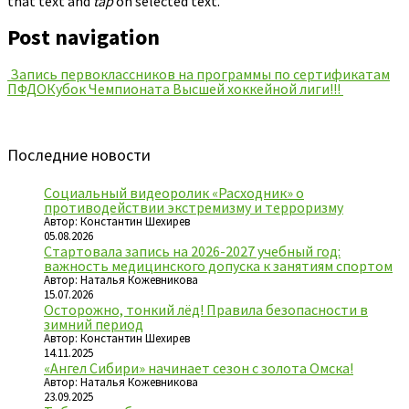
that text and
tap
on selected text.
Post navigation
Запись первоклассников на программы по сертификатам
ПФДО
Кубок Чемпионата Высшей хоккейной лиги!!!
Последние новости
Социальный видеоролик «Расходник» о
противодействии экстремизму и терроризму
Автор: Константин Шехирев
05.08.2026
Стартовала запись на 2026-2027 учебный год:
важность медицинского допуска к занятиям спортом
Автор: Наталья Кожевникова
15.07.2026
Осторожно, тонкий лёд! Правила безопасности в
зимний период
Автор: Константин Шехирев
14.11.2025
«Ангел Сибири» начинает сезон с золота Омска!
Автор: Наталья Кожевникова
23.09.2025