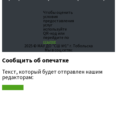
Чтобы оценить
условия
предоставления
услуг
используйте
QR-код или
перейдите по
ссылке
2025 © МАУ ДО "СШ №1" г. Тобольска
Мы в соц.сетях:
Сообщить об опечатке
Текст, который будет отправлен нашим
редакторам:
Отправить