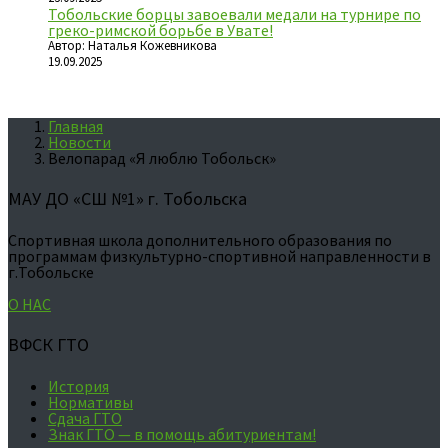
Тобольские борцы завоевали медали на турнире по
греко-римской борьбе в Увате!
Автор: Наталья Кожевникова
19.09.2025
Главная
Новости
Велопарад «Я люблю Тобольск»
МАУ ДО «СШ №1» г. Тобольска
Спортивная школа дополнительного образования по
программам физкультурно-спортивной направленности в
г.Тобольске
О НАС
ВФСК ГТО
История
Нормативы
Сдача ГТО
Знак ГТО — в помощь абитуриентам!