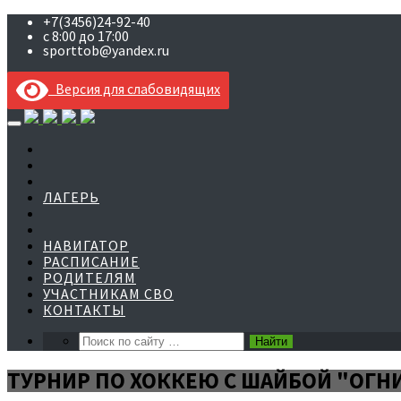
+7(3456)24-92-40
с 8:00 до 17:00
sporttob@yandex.ru
Версия для слабовидящих
Skip
to
content
ЛАГЕРЬ
НАВИГАТОР
РАСПИСАНИЕ
РОДИТЕЛЯМ
УЧАСТНИКАМ СВО
КОНТАКТЫ
ТУРНИР ПО ХОККЕЮ С ШАЙБОЙ "ОГН