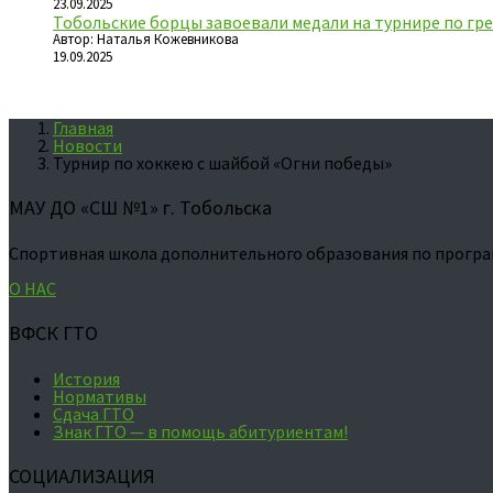
23.09.2025
Тобольские борцы завоевали медали на турнире по гре
Автор: Наталья Кожевникова
19.09.2025
Главная
Новости
Турнир по хоккею с шайбой «Огни победы»
МАУ ДО «СШ №1» г. Тобольска
Спортивная школа дополнительного образования по програ
О НАС
ВФСК ГТО
История
Нормативы
Сдача ГТО
Знак ГТО — в помощь абитуриентам!
СОЦИАЛИЗАЦИЯ