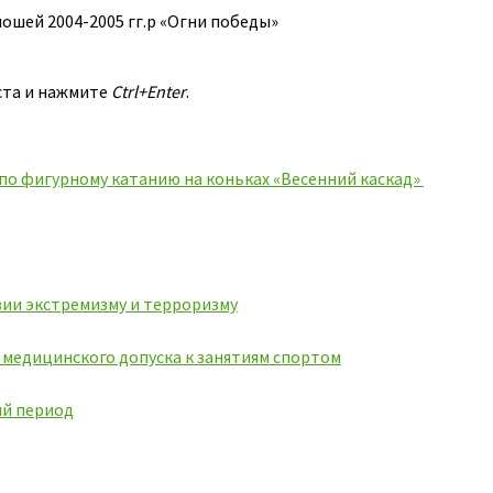
ошей 2004-2005 гг.р «Огни победы»
ста и нажмите
Ctrl+Enter
.
о фигурному катанию на коньках «Весенний каскад»
ии экстремизму и терроризму
ь медицинского допуска к занятиям спортом
ий период