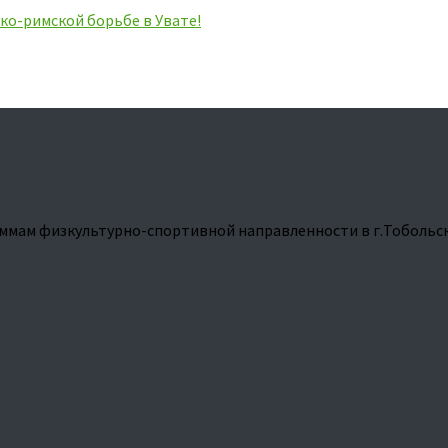
ко-римской борьбе в Увате!
ммам физкультурно-спортивной направленности в г.Тобольс