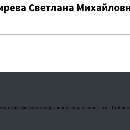
ирева Светлана Михайлов
ммам физкультурно-спортивной направленности в г.Тобольс