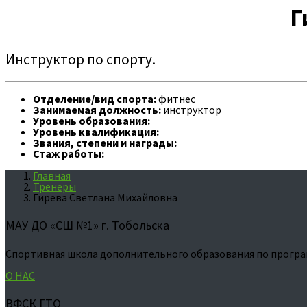
Г
Инструктор по спорту.
Отделение/вид спорта:
фитнес
Занимаемая должность:
инструктор
Уровень образования:
Уровень квалификация:
Звания, степени и награды:
Стаж работы:
Главная
Тренеры
Гирева Светлана Михайловна
МАУ ДО «СШ №1» г. Тобольска
Спортивная школа дополнительного образования по програ
О НАС
ВФСК ГТО