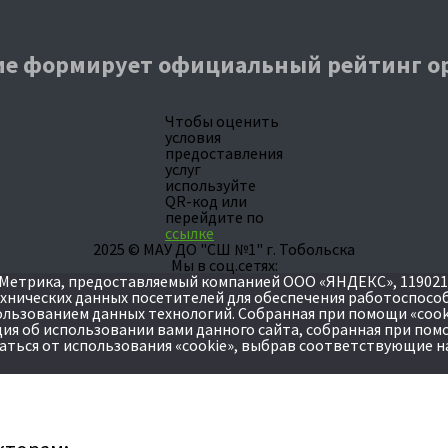
е формирует официальный рейтинг о
Чтобы оценить
условия
предоставления
услуг
используйте
QR-код или
перейдите по
ссылке
2025 © МАУ ДО "СШ №1" г. Тобольска
Мы в соц.сетях:
етрика, предоставляемый компанией ООО «ЯНДЕКС», 119021, Рос
ехнических данных посетителей для обеспечения работоспосо
пользованием данных технологий. Собранная при помощи «co
я об использовании вами данного сайта, собранная при помощ
аться от использования «cookie», выбрав соответствующие н