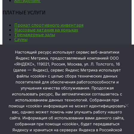
Антидопинг
ПЛАТНЫЕ УСЛУГИ
Прокат спортивного инвентаря
Массовые катания на коньках
Тренажерные залы
Сауны
Ваше мнение формирует
Настоящий ресурс использует сервис веб-аналитики
официальный рейтинг организации:
Яндекс Метрика, предоставляемый компанией ООО
«ЯНДЕКС», 119021, Россия, Москва, ул. Л. Толстого, 16
(далее — Яндекс), сервис Яндекс Метрика использует
Чтобы оценить
файлы «cookie» с целью сбора технических данных
условия
посетителей для обеспечения работоспособности и
предоставления
улучшения качества обслуживания. Продолжая
услуг
используйте
использовать ресурс, Вы автоматически соглашаетесь с
QR-код или
использованием данных технологий. Собранная при
перейдите по
помощи «cookie» информация не может идентифицировать
ссылке
вас, однако может помочь нам улучшить работу нашего
2025 © МАУ ДО "СШ №1" г. Тобольска
Мы в соц.сетях:
сайта. Информация об использовании вами данного сайта,
собранная при помощи «cookie», будет передаваться
Сообщить об опечатке
Яндексу и храниться на серверах Яндекса в Российской