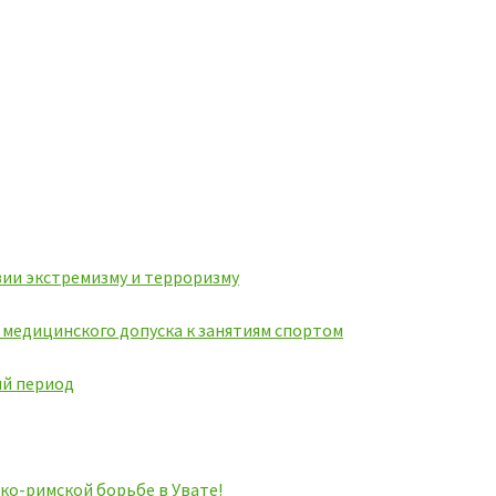
ии экстремизму и терроризму
ь медицинского допуска к занятиям спортом
ий период
ко-римской борьбе в Увате!