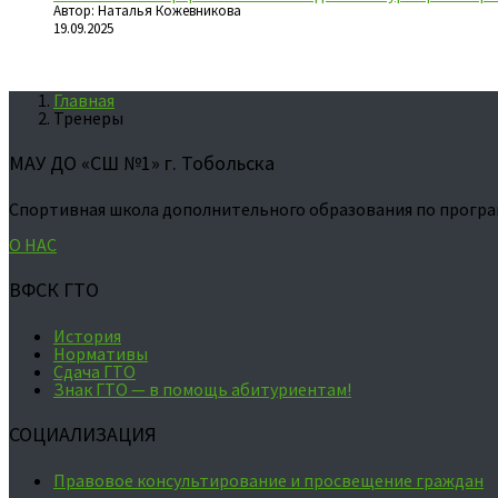
Автор: Наталья Кожевникова
19.09.2025
Главная
Тренеры
МАУ ДО «СШ №1» г. Тобольска
Спортивная школа дополнительного образования по програ
О НАС
ВФСК ГТО
История
Нормативы
Сдача ГТО
Знак ГТО — в помощь абитуриентам!
СОЦИАЛИЗАЦИЯ
Правовое консультирование и просвещение граждан