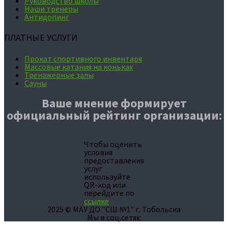
Руководство школы
Наши тренеры
Антидопинг
ПЛАТНЫЕ УСЛУГИ
Прокат спортивного инвентаря
Массовые катания на коньках
Тренажерные залы
Сауны
Ваше мнение формирует
официальный рейтинг организации:
Чтобы оценить
условия
предоставления
услуг
используйте
QR-код или
перейдите по
ссылке
2025 © МАУ ДО "СШ №1" г. Тобольска
Мы в соц.сетях: