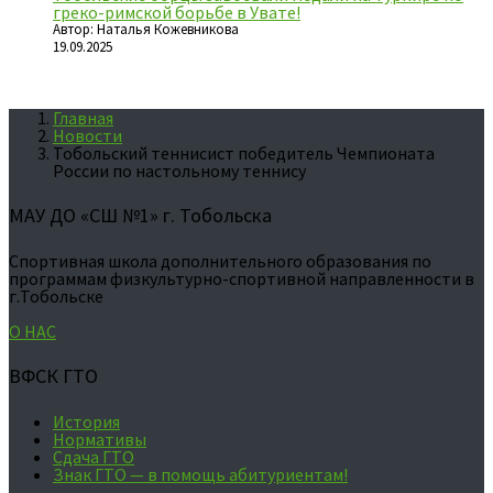
греко-римской борьбе в Увате!
Автор: Наталья Кожевникова
19.09.2025
Главная
Новости
Тобольский теннисист победитель Чемпионата
России по настольному теннису
МАУ ДО «СШ №1» г. Тобольска
Спортивная школа дополнительного образования по
программам физкультурно-спортивной направленности в
г.Тобольске
О НАС
ВФСК ГТО
История
Нормативы
Сдача ГТО
Знак ГТО — в помощь абитуриентам!