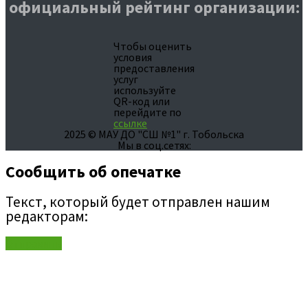
официальный рейтинг организации:
Чтобы оценить
условия
предоставления
услуг
используйте
QR-код или
перейдите по
ссылке
2025 © МАУ ДО "СШ №1" г. Тобольска
Мы в соц.сетях:
Сообщить об опечатке
Текст, который будет отправлен нашим
редакторам:
Отправить