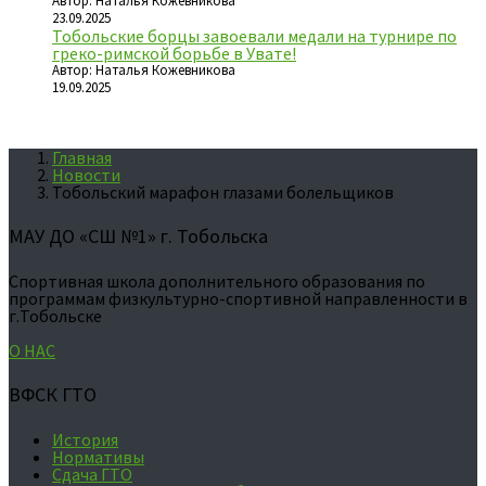
Автор: Наталья Кожевникова
23.09.2025
Тобольские борцы завоевали медали на турнире по
греко-римской борьбе в Увате!
Автор: Наталья Кожевникова
19.09.2025
Главная
Новости
Тобольский марафон глазами болельщиков
МАУ ДО «СШ №1» г. Тобольска
Спортивная школа дополнительного образования по
программам физкультурно-спортивной направленности в
г.Тобольске
О НАС
ВФСК ГТО
История
Нормативы
Сдача ГТО