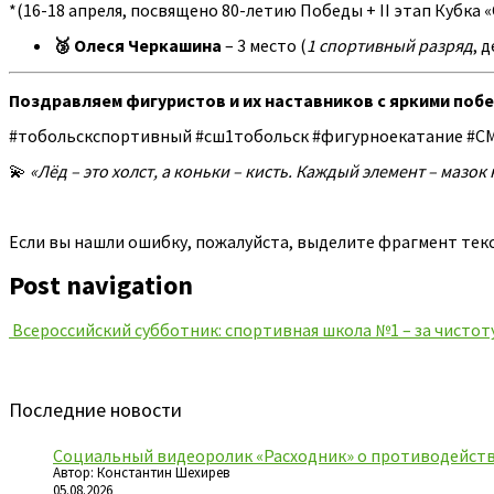
*(16-18 апреля, посвящено 80-летию Победы + II этап Кубка
🥉 Олеся Черкашина
– 3 место (
1 спортивный разряд
, 
Поздравляем фигуристов и их наставников с яркими поб
#тобольскспортивный #сш1тобольск #фигурноекатание #С
💫
«Лёд – это холст, а коньки – кисть. Каждый элемент – мазок
Если вы нашли ошибку, пожалуйста, выделите фрагмент тек
Post navigation
Всероссийский субботник: спортивная школа №1 – за чистоту
Последние новости
Социальный видеоролик «Расходник» о противодейств
Автор: Константин Шехирев
05.08.2026