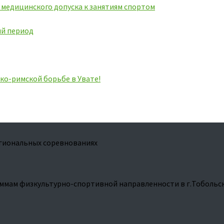
ь медицинского допуска к занятиям спортом
ий период
ко-римской борьбе в Увате!
егиональных соревнованиях
ммам физкультурно-спортивной направленности в г.Тобольс