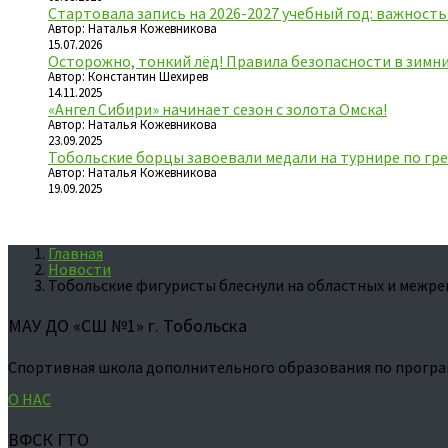
Стартовала запись на 2026-2027 учебный год: важност
Автор: Наталья Кожевникова
15.07.2026
Осторожно, тонкий лёд! Правила безопасности в зимн
Автор: Константин Шехирев
14.11.2025
«Ангел Сибири» начинает сезон с золота Омска!
Автор: Наталья Кожевникова
23.09.2025
Тобольские борцы завоевали медали на турнире по гре
Автор: Наталья Кожевникова
19.09.2025
Главная
Новости
Тобольские фигуристы блеснули на областных и межр
МАУ ДО «СШ №1» г. Тобольска
Спортивная школа дополнительного образования по програ
О НАС
ВФСК ГТО