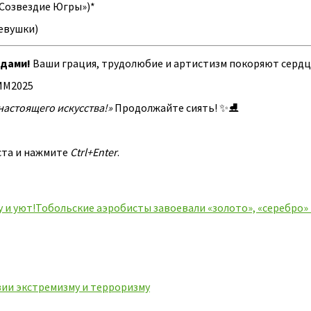
 «Созвездие Югры»)*
девушки)
едами!
Ваши грация, трудолюбие и артистизм покоряют сердца
ММ2025
 настоящего искусства!»
Продолжайте сиять! ✨⛸️
ста и нажмите
Ctrl+Enter
.
 и уют!
Тобольские аэробисты завоевали «золото», «серебро» 
ии экстремизму и терроризму