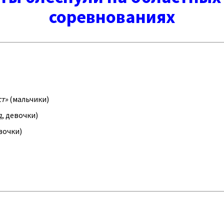
соревнованиях
т»
(мальчики)
д
, девочки)
евочки)