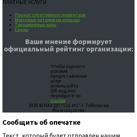
ПЛАТНЫЕ УСЛУГИ
Прокат спортивного инвентаря
Массовые катания на коньках
Тренажерные залы
Сауны
Ваше мнение формирует
официальный рейтинг организации:
Чтобы оценить
условия
предоставления
услуг
используйте
QR-код или
перейдите по
ссылке
2025 © МАУ ДО "СШ №1" г. Тобольска
Мы в соц.сетях:
Сообщить об опечатке
Текст, который будет отправлен нашим