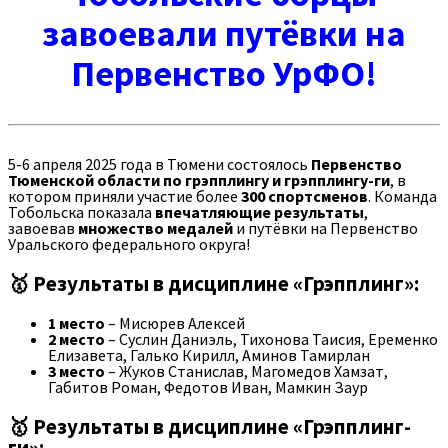
завоевали путёвки на
Первенство УрФО!
5-6 апреля 2025 года в Тюмени состоялось
Первенство
Тюменской области по грэпплингу и грэпплингу-ги
, в
котором приняли участие более
300 спортсменов
. Команда
Тобольска показала
впечатляющие результаты
,
завоевав
множество медалей
и путёвки на Первенство
Уральского федерального округа!
🥇 Результаты в дисциплине «Грэпплинг»:
1 место
– Мисюрев Алексей
2 место
– Суслин Даниэль, Тихонова Таисия, Еременко
Елизавета, Галько Кирилл, Аминов Тамирлан
3 место
– Жуков Станислав, Магомедов Хамзат,
Габитов Роман, Федотов Иван, Мамкин Заур
🥇 Результаты в дисциплине «Грэпплинг-
ги»: