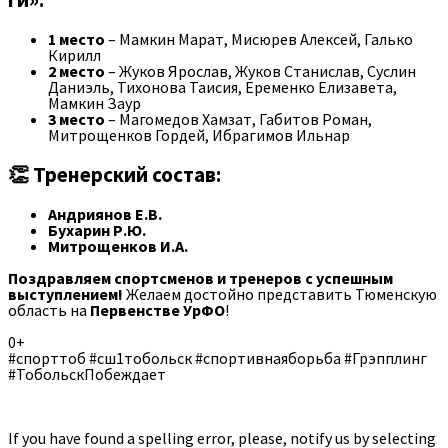
1 место
– Мамкин Марат, Мисюрев Алексей, Галько
Кирилл
2 место
– Жуков Ярослав, Жуков Станислав, Суслин
Даниэль, Тихонова Таисия, Еременко Елизавета,
Мамкин Заур
3 место
– Магомедов Хамзат, Габитов Роман,
Митрощенков Гордей, Ибрагимов Ильнар
👏 Тренерский состав:
Андриянов Е.В.
Бухарин Р.Ю.
Митрощенков И.А.
Поздравляем спортсменов и тренеров с успешным
выступлением!
Желаем достойно представить Тюменскую
область на
Первенстве УрФО
!
0+
#спорттоб #сш1тобольск #спортивнаяборьба #Грэпплинг
#ТобольскПобеждает
If you have found a spelling error, please, notify us by selecting