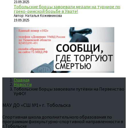
23.09.2025
Тобольские борцы завоевали медали на турнире по
греко-римской борьбе в Увате!
Автор: Наталья Кожевникова
19.09.2025
Главная
Новости
Тобольские борцы завоевали путёвки на Первенство
УрФО!
МАУ ДО «СШ №1» г. Тобольска
Спортивная школа дополнительного образования по
программам физкультурно-спортивной направленности в
г.Тобольске