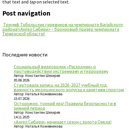
that text and
tap
on selected text.
Post navigation
Триумф Тобольских гиревиков на чемпионате Вагайского
района!
«Ангел Сибири» – бронзовый призёр чемпионата
Тюменской области!
Последние новости
Социальный видеоролик «Расходник» о
противодействии экстремизму и терроризму
Автор: Константин Шехирев
05.08.2026
Стартовала запись на 2026-2027 учебный год:
важность медицинского допуска к занятиям спортом
Автор: Наталья Кожевникова
15.07.2026
Осторожно, тонкий лёд! Правила безопасности в
зимний период
Автор: Константин Шехирев
14.11.2025
«Ангел Сибири» начинает сезон с золота Омска!
Автор: Наталья Кожевникова