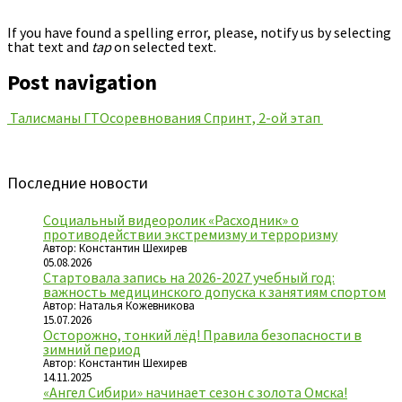
If you have found a spelling error, please, notify us by selecting
that text and
tap
on selected text.
Post navigation
Талисманы ГТО
соревнования Спринт, 2-ой этап
Последние новости
Социальный видеоролик «Расходник» о
противодействии экстремизму и терроризму
Автор: Константин Шехирев
05.08.2026
Стартовала запись на 2026-2027 учебный год:
важность медицинского допуска к занятиям спортом
Автор: Наталья Кожевникова
15.07.2026
Осторожно, тонкий лёд! Правила безопасности в
зимний период
Автор: Константин Шехирев
14.11.2025
«Ангел Сибири» начинает сезон с золота Омска!