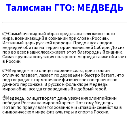
Талисман ГТО: МЕДВЕДЬ
👉Самый очевидный образ представителя животного
мира, возникающий в сознании при слове «Россия».
Истинный царь русской природы. Предок всех видов
медведей обитал на территории нынешней Сибири. До сих
пор во всех наших лесах живет этот благородный хищник.
Самая крупная популяция полярного медведя также обитает
в России.
👉Медведь – это олицетворение силы, при этом он
отлично плавает, лазает по деревьям и быстро бегает, что
подтверждает гармоничное физическое совершенство
данного персонажа. В русском фольклоре Медведь
миролюбив, всегда справедливый и добрый герой.
☝Медведь, олицетворяет дань уважения олимпийским
победам России на мировой арене. Поэтому Медведь
Потап по праву является хозяином и «главой» семейства в
символическом мире физкультуры и спорта России.