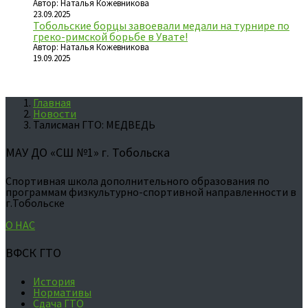
Автор: Наталья Кожевникова
23.09.2025
Тобольские борцы завоевали медали на турнире по
греко-римской борьбе в Увате!
Автор: Наталья Кожевникова
19.09.2025
Главная
Новости
Талисман ГТО: МЕДВЕДЬ
МАУ ДО «СШ №1» г. Тобольска
Спортивная школа дополнительного образования по
программам физкультурно-спортивной направленности в
г.Тобольске
О НАС
ВФСК ГТО
История
Нормативы
Сдача ГТО