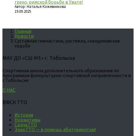
греко-римской борьбе в Увате!
Автор: Наталья Кожевникова
19.09.2025
Главная
Новости
Суставная гимнастика, растяжка, скандинавская
ходьба
МАУ ДО «СШ №1» г. Тобольска
Спортивная школа дополнительного образования по
программам физкультурно-спортивной направленности в
г.Тобольске
О НАС
ВФСК ГТО
История
Нормативы
Сдача ГТО
Знак ГТО — в помощь абитуриентам!