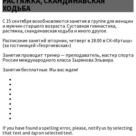
РАСТЯЖКА, СКАНДИНАВСКАЯ
ХОДЬБА
С 15 сентября возобновляются занятия в группе для женщин
и мужчин старшего возраста. Суставная гимнастика,
растяжка, скандинавская ходьба и много другое.
Расписание занятий :вторник, четверг в 18.00 в СК»Иртыш»
(за гостиницей «Георгиевская»)
Занятия проводит тренер — преподаватель, мастер спорта
России международного класса Зырянова Эльвира.
Занятия бесплатные. Мы вас ждем!
If you have found a spelling error, please, notify us by selecting
that text and
tap
on selected text.