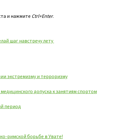
ста и нажмите
Ctrl+Enter
.
елай шаг навстречу лету
ии экстремизму и терроризму
ь медицинского допуска к занятиям спортом
ий период
ко-римской борьбе в Увате!