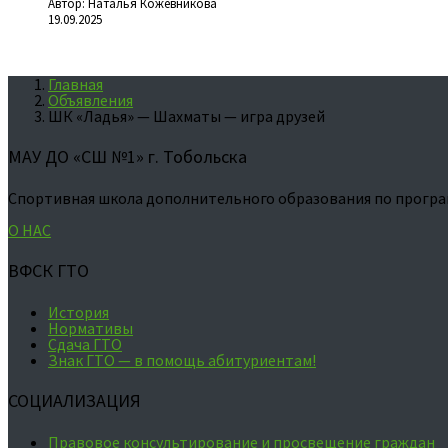
Автор: Наталья Кожевникова
19.09.2025
Главная
Объявления
ШК «Ладья» — Шахматы — игра друзей
МАУ ДО «СШ №1» г. Тобольска
Спортивная школа дополнительного образования по програ
О НАС
ВФСК ГТО
История
Нормативы
Сдача ГТО
Знак ГТО — в помощь абитуриентам!
СОЦИАЛИЗАЦИЯ
Правовое консультирование и просвещение граждан