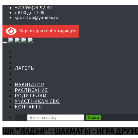
+7(3456)24-92-40
с 8:00 до 17:00
sporttob@yandex.ru
Версия для слабовидящих
Skip
to
content
ЛАГЕРЬ
НАВИГАТОР
РАСПИСАНИЕ
РОДИТЕЛЯМ
УЧАСТНИКАМ СВО
КОНТАКТЫ
ШК "ЛАДЬЯ" - ШАХМАТЫ - ИГРА ДРУЗ