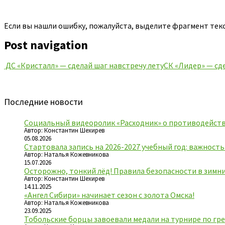
Если вы нашли ошибку, пожалуйста, выделите фрагмент тек
Post navigation
ДС «Кристалл» — сделай шаг навстречу лету
СК «Лидер» — сд
Последние новости
Социальный видеоролик «Расходник» о противодейств
Автор: Константин Шехирев
05.08.2026
Стартовала запись на 2026-2027 учебный год: важност
Автор: Наталья Кожевникова
15.07.2026
Осторожно, тонкий лёд! Правила безопасности в зимн
Автор: Константин Шехирев
14.11.2025
«Ангел Сибири» начинает сезон с золота Омска!
Автор: Наталья Кожевникова
23.09.2025
Тобольские борцы завоевали медали на турнире по гре