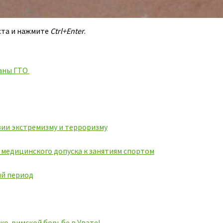
ста и нажмите
Ctrl+Enter
.
аны ГТО
ии экстремизму и терроризму
ь медицинского допуска к занятиям спортом
ий период
ко-римской борьбе в Увате!