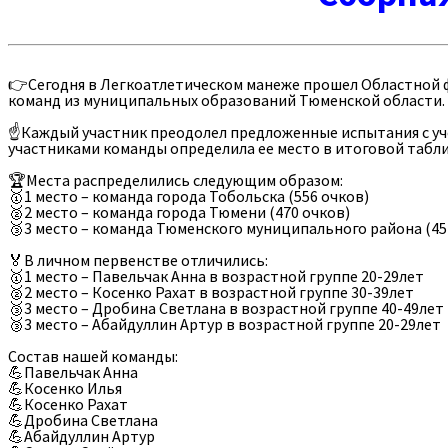
👉Сегодня в Легкоатлетическом манеже прошел Областной ф
команд из муниципальных образований Тюменской области.
☝Каждый участник преодолел предложенные испытания с уч
участниками команды определила ее место в итоговой табли
🏆Места распределились следующим образом:
🥇1 место – команда города Тобольска (556 очков)
🥈2 место – команда города Тюмени (470 очков)
🥉3 место – команда Тюменского муниципального района (45
🏅В личном первенстве отличились:
🥇1 место – Павельчак Анна в возрастной группе 20-29лет
🥈2 место – Косенко Рахат в возрастной группе 30-39лет
🥉3 место – Дробина Светлана в возрастной группе 40-49лет
🥉3 место – Абайдуллин Артур в возрастной группе 20-29лет
Состав нашей команды:
💪Павельчак Анна
💪Косенко Илья
💪Косенко Рахат
💪Дробина Светлана
💪Абайдуллин Артур