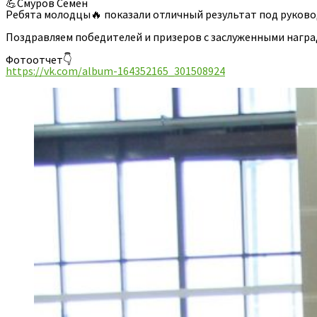
💪Смуров Семён
Ребята молодцы🔥 показали отличный результат под руково
Поздравляем победителей и призеров с заслуженными награ
Фотоотчет👇
https://vk.com/album-164352165_301508924