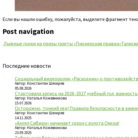
Если вы нашли ошибку, пожалуйста, выделите фрагмент тек
Post navigation
Лыжные гонки на призы газеты «Пионерская правда»
Талисм
Последние новости
Социальный видеоролик «Расходник» о противодейств
Автор: Константин Шехирев
05.08.2026
Стартовала запись на 2026-2027 учебный год: важност
Автор: Наталья Кожевникова
15.07.2026
Осторожно, тонкий лёд! Правила безопасности в зимн
Автор: Константин Шехирев
14.11.2025
«Ангел Сибири» начинает сезон с золота Омска!
Автор: Наталья Кожевникова
23.09.2025
Тобольские борцы завоевали медали на турнире по гре