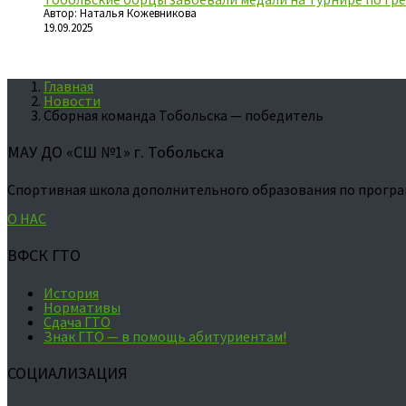
Автор: Наталья Кожевникова
19.09.2025
Главная
Новости
Сборная команда Тобольска — победитель
МАУ ДО «СШ №1» г. Тобольска
Спортивная школа дополнительного образования по програ
О НАС
ВФСК ГТО
История
Нормативы
Сдача ГТО
Знак ГТО — в помощь абитуриентам!
СОЦИАЛИЗАЦИЯ