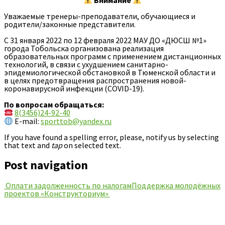
Внимание
Уважаемые тренеры-преподаватели, обучающиеся и
родители/законные представители.
С 31 января 2022 по 12 февраля 2022 МАУ ДО «ДЮСШ №1»
города Тобольска организована реализация
образовательных программ с применением дистанционных
технологий, в связи с ухудшением санитарно-
эпидемиологической обстановкой в Тюменской области и
в целях предотвращения распространения новой-
коронавирусной инфекции (COVID-19).
По вопросам обращаться:
8(3456)24-92-40
Е-mail:
sporttob@yandex.ru
If you have found a spelling error, please, notify us by selecting
that text and
tap
on selected text.
Post navigation
Оплати задолженность по налогам
Поддержка молодёжных
проектов «Конструкториум»