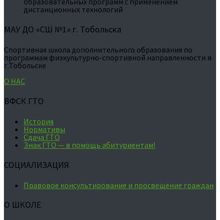
образовательных программ с применением
дистанционных технологий
МАУ ДО «СШ №1» г. Тобольска
Спортивная школа дополнительного образования по
программам физкультурно-спортивной направленности в
г.Тобольске
О НАС
ВФСК ГТО
История
Нормативы
Сдача ГТО
Знак ГТО — в помощь абитуриентам!
СОЦИАЛИЗАЦИЯ
Правовое консультирование и просвещение граждан
О ШКОЛЕ