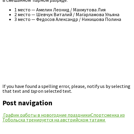
В смешанном парном разряде:
1 место — Амелин Леонид / Махмутова Лия
2 место — Шевчук Виталий / Магарламова Ульяна
3 место — Федосов Александр / Никишова Полина
If you have found a spelling error, please, notify us by selecting
that text and
tap
on selected text.
Post navigation
График работы в новогодние праздники
Спортсменка из
Тобольска тренируется на австрийском татами