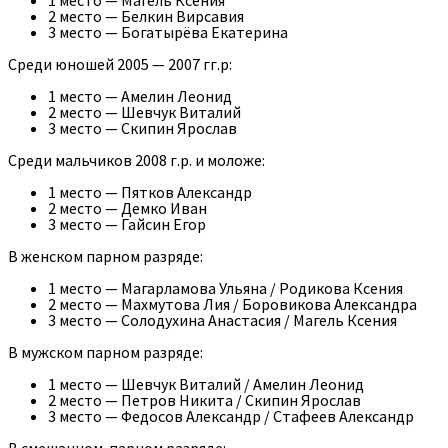
1 место — Магель Ксения
2 место — Белкин Вирсавия
3 место — Богатырёва Екатерина
Среди юношей 2005 — 2007 гг.р:
1 место — Амелин Леонид
2 место — Шевчук Виталий
3 место — Скипин Ярослав
Среди мальчиков 2008 г.р. и моложе:
1 место — Пятков Александр
2 место — Демко Иван
3 место — Гайсин Егор
В женском парном разряде:
1 место — Магарламова Ульяна / Родикова Ксения
2 место — Махмутова Лия / Боровикова Александра
3 место — Солодухина Анастасия / Магель Ксения
В мужском парном разряде:
1 место — Шевчук Виталий / Амелин Леонид
2 место — Петров Никита / Скипин Ярослав
3 место — Федосов Александр / Стафеев Александр