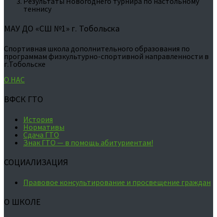
Результаты Новогоднего турнира по настольному
теннису
МАУ ДО «СШ №1» г. Тобольска
Спортивная школа дополнительного образования по
программам физкультурно-спортивной направленности в
г.Тобольске
О НАС
ВФСК ГТО
История
Нормативы
Сдача ГТО
Знак ГТО — в помощь абитуриентам!
СОЦИАЛИЗАЦИЯ
Правовое консультирование и просвещение граждан
О ШКОЛЕ