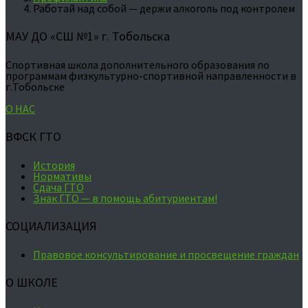
Работай над собой — держи алкоголь под контролем
МАУ ДО «СШ №1» г. Тобольска
Спортивная школа дополнительного образования по
программам физкультурно-спортивной направленности в
г.Тобольске
О НАС
ВФСК ГТО
История
Нормативы
Сдача ГТО
Знак ГТО — в помощь абитуриентам!
СОЦИАЛИЗАЦИЯ
Правовое консультирование и просвещение граждан
О ШКОЛЕ