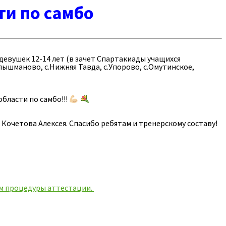
и по самбо
девушек 12-14 лет (в зачет Спартакиады учащихся
олышманово, с.Нижняя Тавда, с.Упорово, с.Омутинское,
бласти по самбо!!!
Кочетова Алексея. Спасибо ребятам и тренерскому составу!
м процедуры аттестации.