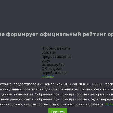
е формирует официальный рейтинг о
Чтобы оценить
условия
предоставления
услуг
используйте
QR-код или
перейдите по
ссылке
2025 © МАУ ДО "СШ №1" г. Тобольска
Мы в соц.сетях:
трика, предоставляемый компанией ООО «ЯНДЕКС», 119021, Россия, 
еских данных посетителей для обеспечения работоспособности и 
м данных технологий. Собранная при помощи «cookie» информация 
вами данного сайта, собранная при помощи «cookie», будет переда
кторам:
ания «cookie», выбрав соответствующие настройки в браузере.
Поли
Принять