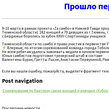
Прошло пе
9-10 марта в рамках проекта «Za самбо» в Нижней Тавде пр
Тюменской области). 182 юношей и 70 девушек из г.Тюмень, г.
с.Бердюжье боролись за кубок XXVII Спартакиады учащихся
Тюменской области по самбо и право участия в первенстве У
Впервые, по итогам соревнований команда города Тобольс
Не всем ребятам удалось завоевать медали в личном первенс
Юных самбистов подготовил тренерский штаб в составе:
Валентины Бурак, Гретты Лыске, Анастасии Первухиной, Рам
Если вы нашли ошибку, пожалуйста, выделите фрагмент тек
Post navigation
Соревнование по биатлону среди юношей и девушек «Кубок
Последние новости