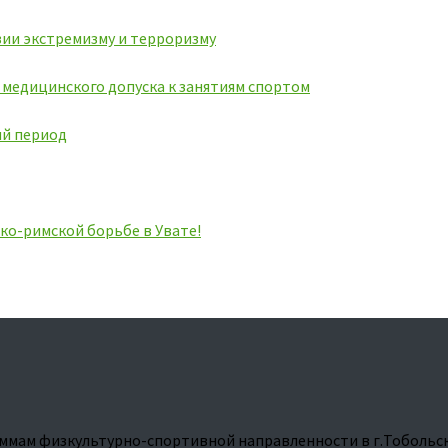
ии экстремизму и терроризму
ь медицинского допуска к занятиям спортом
ий период
ко-римской борьбе в Увате!
ммам физкультурно-спортивной направленности в г.Тобольс