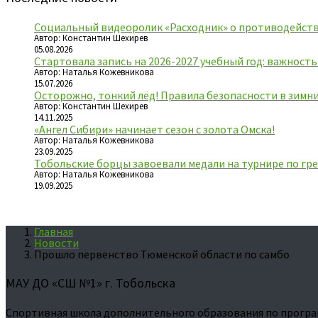
Социальный видеоролик «Расходник» о противодейств
Автор: Константин Шехирев
05.08.2026
Стартовала запись на 2026-2027 учебный год: важност
Автор: Наталья Кожевникова
15.07.2026
Осторожно, тонкий лёд! Правила безопасности в зимн
Автор: Константин Шехирев
14.11.2025
«Ангел Сибири» начинает сезон с золота Омска!
Автор: Наталья Кожевникова
23.09.2025
Тобольские борцы завоевали медали на турнире по гре
Автор: Наталья Кожевникова
19.09.2025
Главная
Новости
Прошло первенство Тюменской области по самбо
МАУ ДО «СШ №1» г. Тобольска
Спортивная школа дополнительного образования по програ