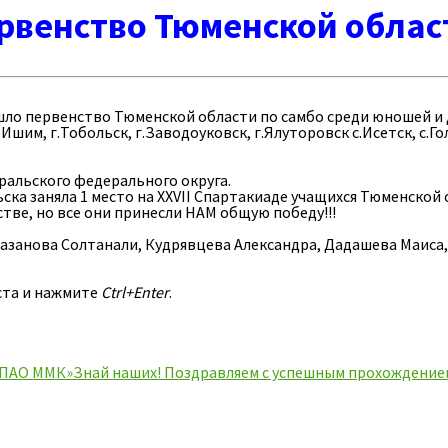
рвенство Тюменской област
ошло первенство Тюменской области по самбо среди юношей и 
Ишим, г.Тобольск, г.Заводоуковск, г.Ялуторовск с.Исетск, с.Г
ральского федерального округа.
ка заняла 1 место на XXVII Спартакиаде учащихся Тюменской о
тве, но все они принесли НАМ общую победу!!!
азанова Солтанали, Кудрявцева Александра, Дадашева Маиса, 
ста и нажмите
Ctrl+Enter
.
 ПАО ММК»
Знай наших! Поздравляем с успешным прохождение