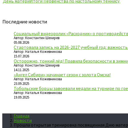
День матери
Итоги Первенства по настольному теннису
Последние новости
Социальный видеоролик «Расходник» о противодейств
Автор: Константин Шехирев
05.08.2026
Стартовала запись на 2026-2027 учебный год: важност
Автор: Наталья Кожевникова
15.07.2026
Осторожно, тонкий лёд! Правила безопасности в зимн
Автор: Константин Шехирев
14.11.2025
«Ангел Сибири» начинает сезон с золота Омска!
Автор: Наталья Кожевникова
23.09.2025
Тобольские борцы завоевали медали на турнире по гре
Автор: Наталья Кожевникова
19.09.2025
Главная
Новости
Прошла открытая тренировка посвященная Дню мате