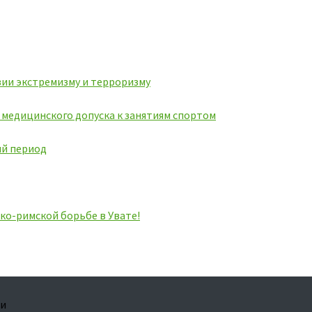
ии экстремизму и терроризму
ь медицинского допуска к занятиям спортом
ий период
ко-римской борьбе в Увате!
ри