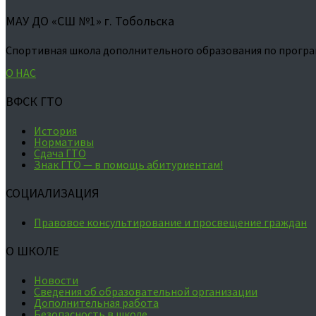
МАУ ДО «СШ №1» г. Тобольска
Спортивная школа дополнительного образования по програ
О НАС
ВФСК ГТО
История
Нормативы
Сдача ГТО
Знак ГТО — в помощь абитуриентам!
СОЦИАЛИЗАЦИЯ
Правовое консультирование и просвещение граждан
О ШКОЛЕ
Новости
Сведения об образовательной организации
Дополнительная работа
Безопасность в школе