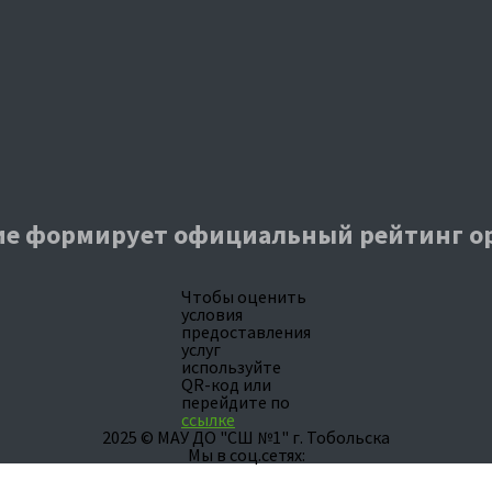
е формирует официальный рейтинг о
Чтобы оценить
условия
предоставления
услуг
используйте
QR-код или
перейдите по
ссылке
2025 © МАУ ДО "СШ №1" г. Тобольска
Мы в соц.сетях: