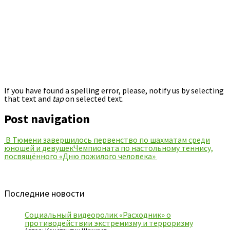
If you have found a spelling error, please, notify us by selecting
that text and
tap
on selected text.
Post navigation
В Тюмени завершилось первенство по шахматам среди
юношей и девушек
Чемпионата по настольному теннису,
посвящённого «Дню пожилого человека»
Последние новости
Социальный видеоролик «Расходник» о
противодействии экстремизму и терроризму