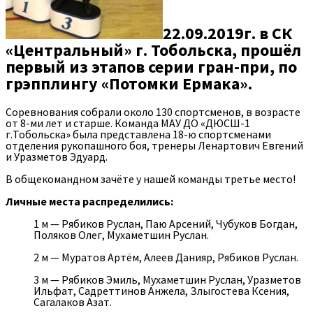
22.09.2019г. в СК
«Центральный» г. Тобольска, прошёл
первый из этапов серии гран-при, по
грэпплингу «Потомки Ермака».
Соревнования собрали около 130 спортсменов, в возрасте
от 8-ми лет и старше. Команда МАУ ДО «ДЮСШ-1
г.Тобольска» была представлена 18-ю спортсменами
отделения рукопашного боя, тренеры Ленартович Евгений
и Уразметов Эдуард.
В общекомандном зачёте у нашей команды третье место!
Личные места распределились:
1 м — Рябиков Руслан, Паю Арсений, Чубуков Богдан,
Поляков Олег, Мухаметшин Руслан.
2 м — Муратов Артём, Алеев Данияр, Рябиков Руслан.
3 м — Рябиков Эмиль, Мухаметшин Руслан, Уразметов
Ильфат, Садреттинов Анжела, Злыгостева Ксения,
Сагалаков Азат.