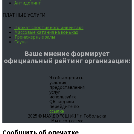
Антидопинг
ПЛАТНЫЕ УСЛУГИ
Прокат спортивного инвентаря
Массовые катания на коньках
Тренажерные залы
Сауны
Ваше мнение формирует
официальный рейтинг организации:
Чтобы оценить
условия
предоставления
услуг
используйте
QR-код или
перейдите по
ссылке
2025 © МАУ ДО "СШ №1" г. Тобольска
Мы в соц.сетях:
Сообщить об опечатке