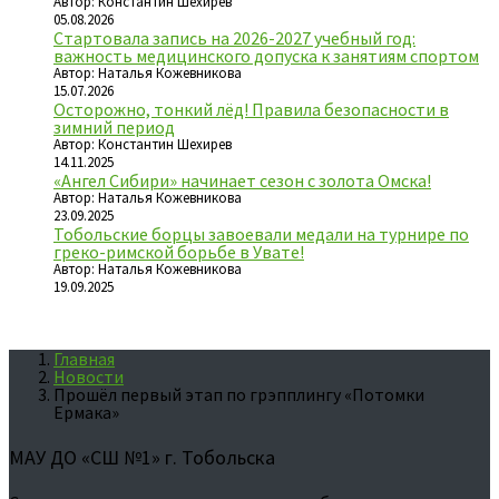
Автор: Константин Шехирев
05.08.2026
Стартовала запись на 2026-2027 учебный год:
важность медицинского допуска к занятиям спортом
Автор: Наталья Кожевникова
15.07.2026
Осторожно, тонкий лёд! Правила безопасности в
зимний период
Автор: Константин Шехирев
14.11.2025
«Ангел Сибири» начинает сезон с золота Омска!
Автор: Наталья Кожевникова
23.09.2025
Тобольские борцы завоевали медали на турнире по
греко-римской борьбе в Увате!
Автор: Наталья Кожевникова
19.09.2025
Главная
Новости
Прошёл первый этап по грэпплингу «Потомки
Ермака»
МАУ ДО «СШ №1» г. Тобольска