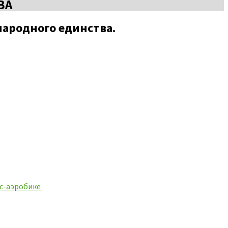
ВА
народного единства.
ес-аэробике