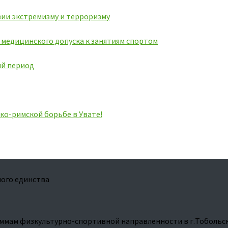
ии экстремизму и терроризму
ь медицинского допуска к занятиям спортом
ий период
ко-римской борьбе в Увате!
ого единства
ммам физкультурно-спортивной направленности в г.Тобольс