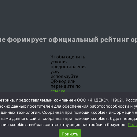
е формирует официальный рейтинг о
Чтобы оценить
условия
предоставления
услуг
используйте
QR-код или
перейдите по
ссылке
2025 © МАУ ДО "СШ №1" г. Тобольска
трика, предоставляемый компанией ООО «ЯНДЕКС», 119021, Россия, 
Мы в соц.сетях:
еских данных посетителей для обеспечения работоспособности и 
м данных технологий. Собранная при помощи «cookie» информация 
вами данного сайта, собранная при помощи «cookie», будет переда
ания «cookie», выбрав соответствующие настройки в браузере.
Поли
кторам:
Принять