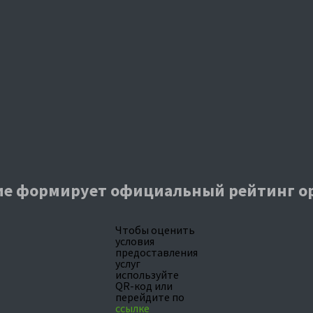
е формирует официальный рейтинг о
Чтобы оценить
условия
предоставления
услуг
используйте
QR-код или
перейдите по
ссылке