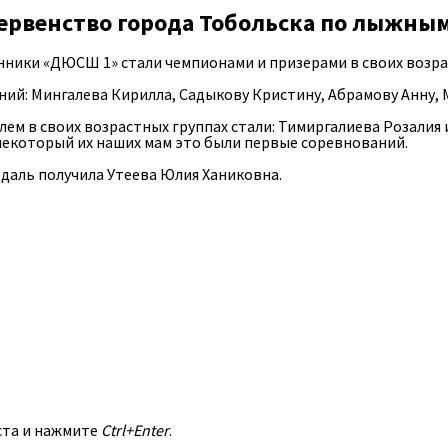
ервенство города Тобольска по лыжным
ники «ДЮСШ 1» стали чемпионами и призерами в своих возра
ий: Мингалева Кирилла, Садыкову Кристину, Абрамову Анну, 
ем в своих возрастных группах стали: Тимиргалиева Розалия 
некоторый их наших мам это были первые соревнований.
даль получила Утеева Юлия Ханиковна.
ста и нажмите
Ctrl+Enter
.