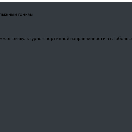
 лыжным гонкам
ммам физкультурно-спортивной направленности в г.Тобольс