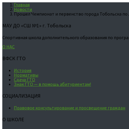
Главная
Новости
Прошел Чемпионат и первенство города Тобольска по
МАУ ДО «СШ №1» г. Тобольска
Спортивная школа дополнительного образования по програ
О НАС
ВФСК ГТО
История
Нормативы
Сдача ГТО
Знак ГТО — в помощь абитуриентам!
СОЦИАЛИЗАЦИЯ
Правовое консультирование и просвещение граждан
О ШКОЛЕ