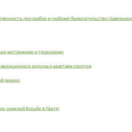
твенность при разбое и грабеже! Вымогательство»
Завершило
ии экстремизму и терроризму
ь медицинского допуска к занятиям спортом
ий период
ко-римской борьбе в Увате!