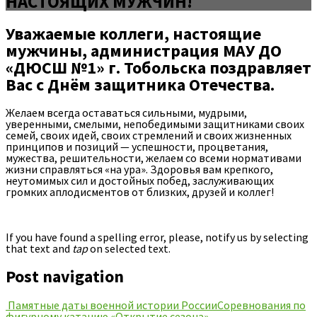
НАСТОЯЩИХ МУЖЧИН!
Уважаемые коллеги, настоящие
мужчины, администрация МАУ ДО
«ДЮСШ №1» г. Тобольска поздравляет
Вас с Днём защитника Отечества.
Желаем всегда оставаться сильными, мудрыми,
уверенными, смелыми, непобедимыми защитниками своих
семей, своих идей, своих стремлений и своих жизненных
принципов и позиций — успешности, процветания,
мужества, решительности, желаем со всеми нормативами
жизни справляться «на ура». Здоровья вам крепкого,
неутомимых сил и достойных побед, заслуживающих
громких аплодисментов от близких, друзей и коллег!
If you have found a spelling error, please, notify us by selecting
that text and
tap
on selected text.
Post navigation
Памятные даты военной истории России
Cоревнования по
фигурному катанию «Открытие сезона»