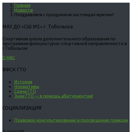
Главная
Новости
Поздравляем с праздником настоящих мужчин!
МАУ ДО «СШ №1» г. Тобольска
Спортивная школа дополнительного образования по
программам физкультурно-спортивной направленности в
г.Тобольске
О НАС
ВФСК ГТО
История
Нормативы
Сдача ГТО
Знак ГТО — в помощь абитуриентам!
СОЦИАЛИЗАЦИЯ
Правовое консультирование и просвещение граждан
О ШКОЛЕ