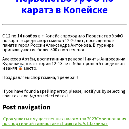
каратэ в Копейске
С 12 по 14 ноября в г.Копейск проходило Первенство УрФО
по каратэ среди спортсменов 12-20 лет, посвященное
памяти героя России Александра Антонова. В турнире
приняли участие более 500 спортсменов.
Алексеев Артём, воспитанник тренера Никиты Андреевича
Курочкина,в категории 12-13 лет -50кг провел 5 поединков
и занял
место.
Поздравляем спортсмена, тренера!!!
If you have found a spelling error, please, notify us by selecting
that text and
tap
on selected text.
Post navigation
Срок уплаты имущественных налогов за 2023
Соревнования
по спортивной гимнастике «Памяти Б. А. Шахлина»