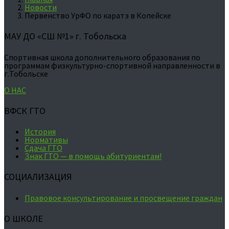
Новости
Первенство УрФО по каратэ в Копейске
МАУ ДО «СШ №1» г. Тобольска
Спортивная школа дополнительного образования по
программам физкультурно-спортивной направленности в
г.Тобольске
О НАС
ВФСК ГТО
История
Нормативы
Сдача ГТО
Знак ГТО — в помощь абитуриентам!
СОЦИАЛИЗАЦИЯ
Правовое консультирование и просвещение граждан
О ШКОЛЕ