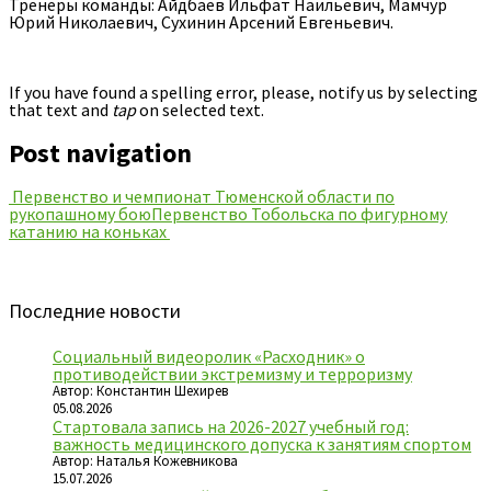
Тренеры команды: Айдбаев Ильфат Наильевич, Мамчур
Юрий Николаевич, Сухинин Арсений Евгеньевич.
If you have found a spelling error, please, notify us by selecting
that text and
tap
on selected text.
Post navigation
Первенство и чемпионат Тюменской области по
рукопашному бою
Первенство Тобольска по фигурному
катанию на коньках
Последние новости
Социальный видеоролик «Расходник» о
противодействии экстремизму и терроризму
Автор: Константин Шехирев
05.08.2026
Стартовала запись на 2026-2027 учебный год:
важность медицинского допуска к занятиям спортом
Автор: Наталья Кожевникова
15.07.2026