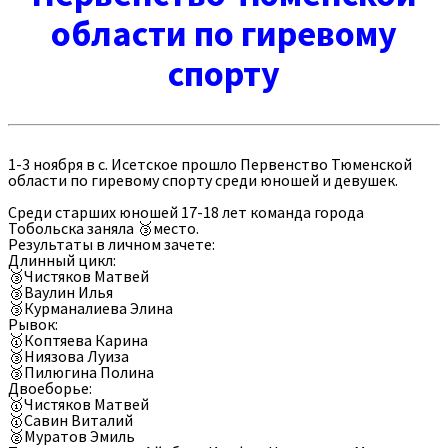
области по гиревому
спорту
1-3 ноября в с. Исетское прошло Первенство Тюменской
области по гиревому спорту среди юношей и девушек.
Среди старших юношей 17-18 лет команда города
Тобольска заняла 🥉место.
Результаты в личном зачете:
Длинный цикл:
🥉Чистяков Матвей
🥉Ваулин Илья
🥉Курманалиева Элина
Рывок:
🥇Коптяева Карина
🥉Ниязова Луиза
🥉Пилюгина Полина
Двоеборье:
🥇Чистяков Матвей
🥇Савин Виталий
🥈Муратов Эмиль