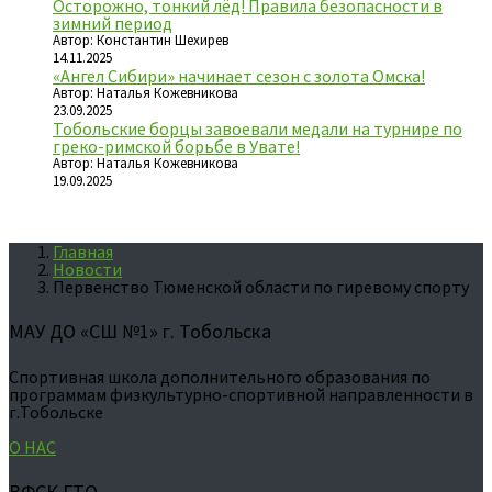
Осторожно, тонкий лёд! Правила безопасности в
зимний период
Автор: Константин Шехирев
14.11.2025
«Ангел Сибири» начинает сезон с золота Омска!
Автор: Наталья Кожевникова
23.09.2025
Тобольские борцы завоевали медали на турнире по
греко-римской борьбе в Увате!
Автор: Наталья Кожевникова
19.09.2025
Главная
Новости
Первенство Тюменской области по гиревому спорту
МАУ ДО «СШ №1» г. Тобольска
Спортивная школа дополнительного образования по
программам физкультурно-спортивной направленности в
г.Тобольске
О НАС
ВФСК ГТО