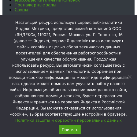
Тренажерные залы
Сауны
Ваше мнение формирует
Настоящий ресурс использует сервис веб-аналитики
официальный рейтинг организации:
Яндекс Метрика, предоставляемый компанией ООО
«ЯНДЕКС», 119021, Россия, Москва, ул. Л. Толстого, 16
(далее — Яндекс), сервис Яндекс Метрика использует
Чтобы оценить
файлы «cookie» с целью сбора технических данных
условия
посетителей для обеспечения работоспособности и
предоставления
улучшения качества обслуживания. Продолжая
услуг
используйте
использовать ресурс, Вы автоматически соглашаетесь с
QR-код или
использованием данных технологий. Собранная при
перейдите по
помощи «cookie» информация не может идентифицировать
ссылке
вас, однако может помочь нам улучшить работу нашего
2025 © МАУ ДО "СШ №1" г. Тобольска
Мы в соц.сетях:
сайта. Информация об использовании вами данного сайта,
собранная при помощи «cookie», будет передаваться
Сообщить об опечатке
Яндексу и храниться на серверах Яндекса в Российской
Федерации. Вы можете отказаться от использования
Текст, который будет отправлен нашим
«cookie», выбрав соответствующие настройки в браузере.
Политики защиты и обработки персональных данных
редакторам:
Принять
Отправить