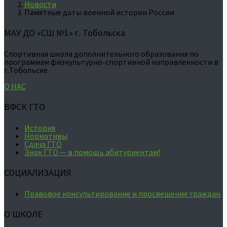
Новости
Памятные даты военной истории России
МАУ ДО «СШ №1» г. Тобольска
Спортивная школа дополнительного образования по
программам физкультурно-спортивной направленности в
г.Тобольске
О НАС
ВФСК ГТО
История
Нормативы
Сдача ГТО
Знак ГТО — в помощь абитуриентам!
СОЦИАЛИЗАЦИЯ
Правовое консультирование и просвещение граждан
О ШКОЛЕ