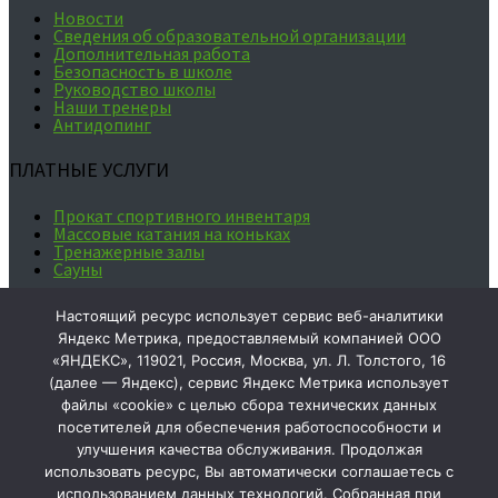
Новости
Сведения об образовательной организации
Дополнительная работа
Безопасность в школе
Руководство школы
Наши тренеры
Антидопинг
ПЛАТНЫЕ УСЛУГИ
Прокат спортивного инвентаря
Массовые катания на коньках
Тренажерные залы
Сауны
Ваше мнение формирует
Настоящий ресурс использует сервис веб-аналитики
официальный рейтинг организации:
Яндекс Метрика, предоставляемый компанией ООО
«ЯНДЕКС», 119021, Россия, Москва, ул. Л. Толстого, 16
(далее — Яндекс), сервис Яндекс Метрика использует
Чтобы оценить
файлы «cookie» с целью сбора технических данных
условия
посетителей для обеспечения работоспособности и
предоставления
улучшения качества обслуживания. Продолжая
услуг
используйте
использовать ресурс, Вы автоматически соглашаетесь с
QR-код или
использованием данных технологий. Собранная при