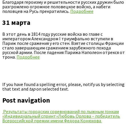
Благодаря героизму и решительности русских дружин было
разгромлено огромное половецкое войско, а набеги
половцев на Русь прекратились.
Подробнее
31 марта
В этот день в 1814 году русские войска во главе с
императором Александром I триумфально вступили в
Париж после сражения у его стен. Взятие столицы Франции
стало завершающим сражением зарубежного похода
русской армии. После падения Парижа Наполеон отрекся от
трона.
Подробнее
If you have found a spelling error, please, notify us by selecting
that text and
tap
on selected text.
Post navigation
Результаты городских соревнований по лыжным гонкам
«Индивидуальный спринт»
Любовь Орлова – победитель
Всероссийской премии имени Федора Конюхова