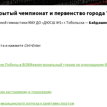
ВО ТЮМЕНИ ПО СПОРТИВНОЙ ГИМНА
ткрытый чемпионат и первенство города
вной гимнастики МАУ ДО «ДЮСШ №1» г.Тобольска —
Байдашин
ста и нажмите
Ctrl+Enter
.
ню Победы в ВОВ
Межрегиональный турнир по рукопашному б
ии экстремизму и терроризму
ь медицинского допуска к занятиям спортом