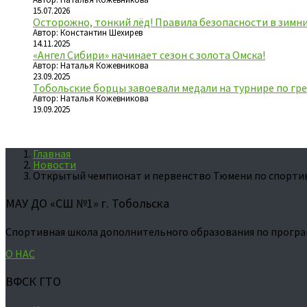
15.07.2026
Осторожно, тонкий лёд! Правила безопасности в зимн
Автор: Константин Шехирев
14.11.2025
«Ангел Сибири» начинает сезон с золота Омска!
Автор: Наталья Кожевникова
23.09.2025
Тобольские борцы завоевали медали на турнире по гре
Автор: Наталья Кожевникова
19.09.2025
Главная
Новости
Открытый чемпионат и первенство Тюмени по спорти
МАУ ДО «СШ №1» г. Тобольска
Спортивная школа дополнительного образования по програ
О НАС
ВФСК ГТО