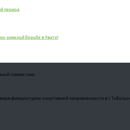
ий период
ко-римской борьбе в Увате!
вной гимнастике
ммам физкультурно-спортивной направленности в г.Тобольс