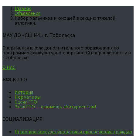
Главная
Объявления
Набор мальчиков и юношей в секцию тяжелой
атлетики.
МАУ ДО «СШ №1» г. Тобольска
Спортивная школа дополнительного образования по
программам физкультурно-спортивной направленности в
г.Тобольске
О НАС
ВФСК ГТО
История
Нормативы
Сдача ГТО
Знак ГТО — в помощь абитуриентам!
СОЦИАЛИЗАЦИЯ
Правовое консультирование и просвещение граждан