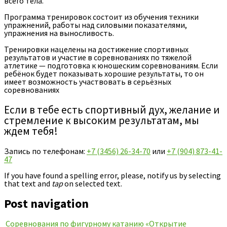
всего тела.
Программа тренировок состоит из обучения техники
упражнений, работы над силовыми показателями,
упражнения на выносливость.
Тренировки нацелены на достижение спортивных
результатов и участие в соревнованиях по тяжелой
атлетике — подготовка к юношеским соревнованиям. Если
ребёнок будет показывать хорошие результаты, то он
имеет возможность участвовать в серьёзных
соревнованиях
Если в тебе есть спортивный дух, желание и
стремление к высоким результатам, мы
ждем тебя!
Запись по телефонам:
+7 (3456) 26-34-70
или
+7 (904) 873-41-
47
If you have found a spelling error, please, notify us by selecting
that text and
tap
on selected text.
Post navigation
Соревнования по фигурному катанию «Открытие