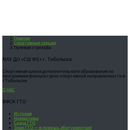
в стрелковом тире на территории СОШ №7
Адрес
: Россия, 626150, г.Тобольск, 7-й микрорайон, 53б
Главная
Спортивные секции
Пулевая стрельба
МАУ ДО «СШ №1» г. Тобольска
Спортивная школа дополнительного образования по
программам физкультурно-спортивной направленности в
г.Тобольске
О НАС
ВФСК ГТО
История
Нормативы
Сдача ГТО
Знак ГТО — в помощь абитуриентам!