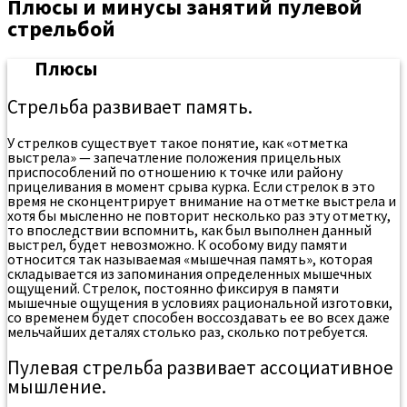
Плюсы и минусы занятий пулевой
стрельбой
Плюсы
Стрельба развивает память.
У стрелков существует такое понятие, как «отметка
выстрела» — запечатление положения прицельных
приспособлений по отношению к точке или району
прицеливания в момент срыва курка. Если стрелок в это
время не сконцентрирует внимание на отметке выстрела и
хотя бы мысленно не повторит несколько раз эту отметку,
то впоследствии вспомнить, как был выполнен данный
выстрел, будет невозможно. К особому виду памяти
относится так называемая «мышечная память», которая
складывается из запоминания определенных мышечных
ощущений. Стрелок, постоянно фиксируя в памяти
мышечные ощущения в условиях рациональной изготовки,
со временем будет способен воссоздавать ее во всех даже
мельчайших деталях столько раз, сколько потребуется.
Пулевая стрельба развивает ассоциативное
мышление.