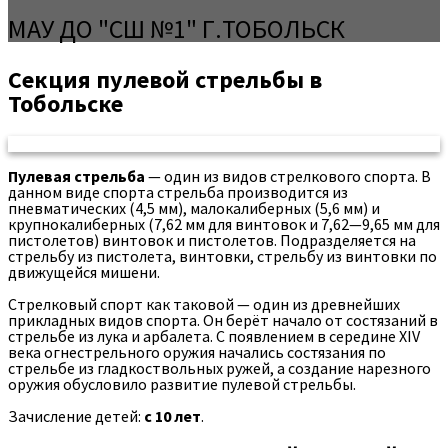
МАУ ДО "СШ №1" Г.ТОБОЛЬСК
Секция пулевой стрельбы в
Тобольске
Пулевая стрельба
— один из видов стрелкового спорта. В
данном виде спорта стрельба производится из
пневматических (4,5 мм), малокалиберных (5,6 мм) и
крупнокалиберных (7,62 мм для винтовок и 7,62—9,65 мм для
пистолетов) винтовок и пистолетов. Подразделяется на
стрельбу из пистолета, винтовки, стрельбу из винтовки по
движущейся мишени.
Стрелковый спорт как таковой — один из древнейших
прикладных видов спорта. Он берёт начало от состязаний в
стрельбе из лука и арбалета. С появлением в середине XIV
века огнестрельного оружия начались состязания по
стрельбе из гладкоствольных ружей, а создание нарезного
оружия обусловило развитие пулевой стрельбы.
Зачисление детей:
с 10 лет
.